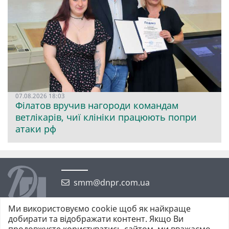
07.08.2026 18:03
Філатов вручив нагороди командам
ветлікарів, чиї клініки працюють попри
атаки рф
smm@dnpr.com.ua
Ми використовуємо cookie щоб як найкраще
добирати та відображати контент. Якщо Ви
продовжуєте користуватись сайтом, ми вважаємо,