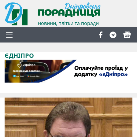
новини, плітки та поради
ЄДНІПРО