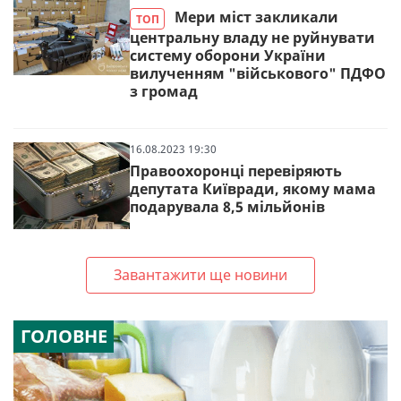
Мери міст закликали
ТОП
центральну владу не руйнувати
систему оборони України
вилученням "військового" ПДФО
з громад
16.08.2023 19:30
Правоохоронці перевіряють
депутата Київради, якому мама
подарувала 8,5 мільйонів
Завантажити ще новини
ГОЛОВНЕ