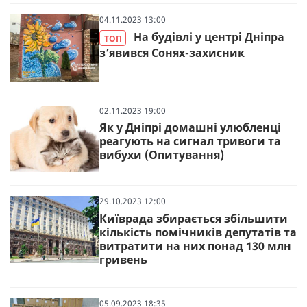
04.11.2023 13:00
На будівлі у центрі Дніпра
ТОП
зʼявився Сонях-захисник
02.11.2023 19:00
Як у Дніпрі домашні улюбленці
реагують на сигнал тривоги та
вибухи (Опитування)
29.10.2023 12:00
Київрада збирається збільшити
кількість помічників депутатів та
витратити на них понад 130 млн
гривень
05.09.2023 18:35