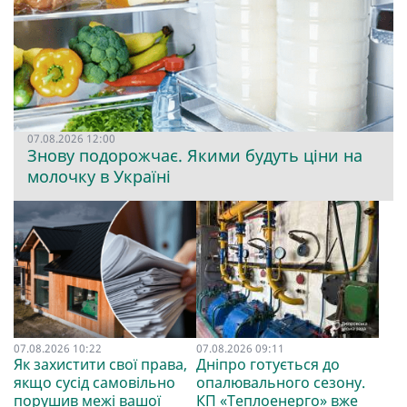
07.08.2026 12:00
Знову подорожчає. Якими будуть ціни на
молочку в Україні
07.08.2026 10:22
07.08.2026 09:11
Як захистити свої права,
Дніпро готується до
якщо сусід самовільно
опалювального сезону.
порушив межі вашої
КП «Теплоенерго» вже