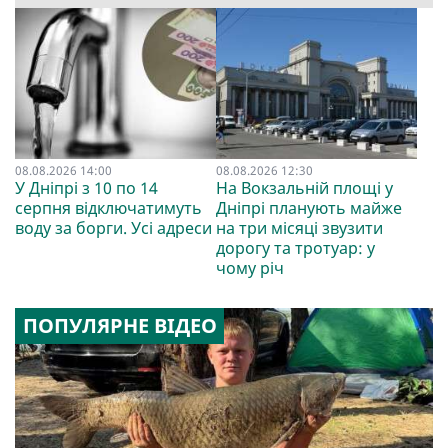
08.08.2026 14:00
08.08.2026 12:30
У Дніпрі з 10 по 14
На Вокзальній площі у
серпня відключатимуть
Дніпрі планують майже
воду за борги. Усі адреси
на три місяці звузити
дорогу та тротуар: у
чому річ
ПОПУЛЯРНЕ ВІДЕО