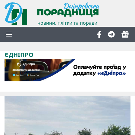
новини, плітки та поради
ЄДНІПРО