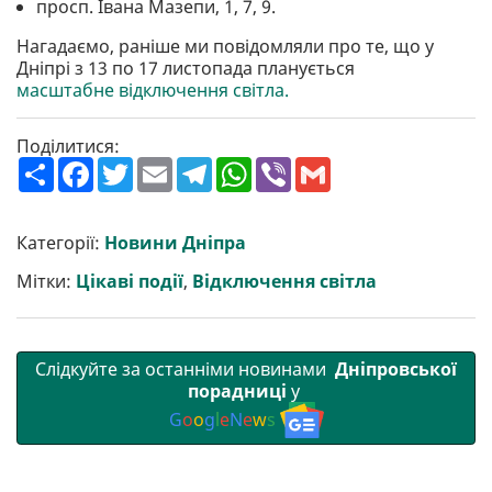
просп. Івана Мазепи, 1, 7, 9.
Нагадаємо, раніше ми повідомляли про те, що у
Дніпрі з 13 по 17 листопада планується
масштабне відключення світла.
Поділитися:
П
F
T
E
T
W
V
G
о
a
w
m
e
h
i
m
ш
c
i
a
l
a
b
a
и
e
t
i
e
t
e
i
р
b
t
l
g
s
r
l
Категорії:
Новини Дніпра
и
o
e
r
A
т
o
r
a
p
Мітки:
Цікаві події
,
Відключення світла
и
k
m
p
Слідкуйте за останніми новинами
Дніпровської
порадниці
у
G
o
o
g
l
e
N
e
w
s