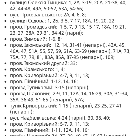
вулиця Олексія Тищика: 1, 2А, 3-19, 20А, 21-38, 40,
42, 44-48, 49А, 50-52, 53А, 54-66;
вул. Пржевальського: 2А, 4, 6, 8;
вулиця Сєдова: 1, 2Б, 3-5, 7-17, 18А, 19, 20, 22;
пров. Громадський: 1-5, 7, 9-13, 15-17, 18А, 19-21,
23, 27, 28А, 29-31, 34-42 (парні);
пров. Зимовий: 1-6, 8;
пров. Ізюмський: 12, 14, 31-41 (непарні), 43А, 45,
46А, 47, 51А, 55, 57, 59, 61А, 63-69 (непарні), 71А, 73,
75А, 77, 79, 81, 83А, 85А, 87-95 (непарні), 109;
пров. Ізюмський другий: 33;
пров. Крамського: 1, 4;
пров. Криворізький: 4-7, 9, 11, 13;
пров. Північний: 1-12, 14, 16;
проїзд Тупиковий: 3-15 (непарні);
проїзд Шаховий: 2-9, 11, 12А, 14, 16-29, 30А, 31-34,
35А, 36-49, 51-65 (непарні), 67А;
тупік Криворізький: 1-15 (непарні), 23-25, 27-41
(непарні);
вул. Надбалківська: 4-24 (парні), 30, 38, 40;
пров. Криворізький: 5-7, 9, 11, 13;
пров. Північний: 1-11, 12А, 14, 16;
проїзд Шаховий: 34, 37, 38, 40-47, 49-67 (непарні).