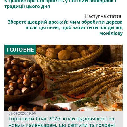
6 травня: про що просять у Світлий понеділок і
традиції цього дня
Наступна стаття:
Зберете щедрий врожай: чим обробити дерева
після цвітіння, щоб захистити плоди від
моніліозу
ГОЛОВНЕ
09.08.2026 19:00
Горіховий Спас 2026: коли відзначаємо за
новим календарем, що святити та головні