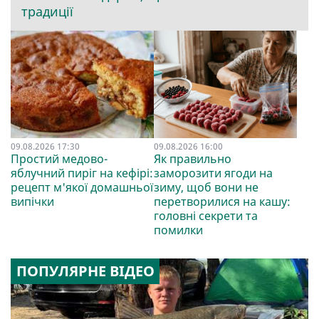
традиції
09.08.2026 17:30
09.08.2026 16:00
Простий медово-
Як правильно
яблучний пиріг на кефірі:
заморозити ягоди на
рецепт м'якої домашньої
зиму, щоб вони не
випічки
перетворилися на кашу:
головні секрети та
помилки
ПОПУЛЯРНЕ ВІДЕО