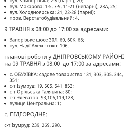
вул. Криворізька: 2-8 (парні), 20;
вул. Макарова: 1-5, 7-9, 11-21 (непарні), 23А, 25;
вул. Холодноярська: 21, 22-28 (парні);
пров. Верстатобудівельний: 4.
9 ТРАВНЯ з 08:00 до 17:00 за адресами:
Запорізьке шосе 30Л, 60, 60К, 68;
вул. Надії Алексєєнко: 106.
планові роботи у ДНІПРОВСЬКОМУ РАЙОНІ
на 09 ТРАВНЯ з 08:00 до 17:00 за адресами:
с. ОБУХІВКА: садове товариство 131, 303, 305, 344,
351;
с-т Ізумруд: 19, 505, 541, 853;
с-т Орільська Галявина: 80;
с-т Элеватор: 93,106,119,128;
вулиця Центральна: 1;
с. ПІДГОРОДНЕ:
с-т Ізумруд: 239, 269, 290.