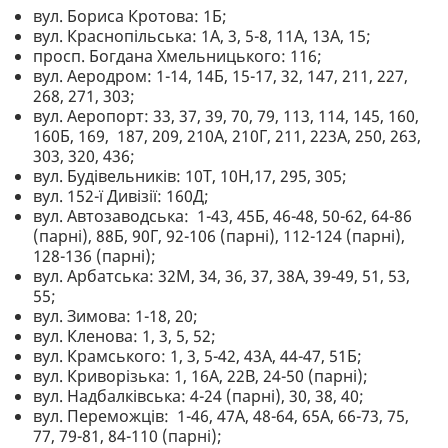
вул. Бориса Кротова: 1Б;
вул. Краснопільська: 1А, 3, 5-8, 11А, 13А, 15;
просп. Богдана Хмельницького: 116;
вул. Аеродром: 1-14, 14Б, 15-17, 32, 147, 211, 227,
268, 271, 303;
вул. Аеропорт: 33, 37, 39, 70, 79, 113, 114, 145, 160,
160Б, 169, 187, 209, 210А, 210Г, 211, 223А, 250, 263,
303, 320, 436;
вул. Будівельників: 10Т, 10Н,17, 295, 305;
вул. 152-ї Дивізії: 160Д;
вул. Автозаводська: 1-43, 45Б, 46-48, 50-62, 64-86
(парні), 88Б, 90Г, 92-106 (парні), 112-124 (парні),
128-136 (парні);
вул. Арбатська: 32М, 34, 36, 37, 38А, 39-49, 51, 53,
55;
вул. Зимова: 1-18, 20;
вул. Кленова: 1, 3, 5, 52;
вул. Крамського: 1, 3, 5-42, 43А, 44-47, 51Б;
вул. Криворізька: 1, 16А, 22В, 24-50 (парні);
вул. Надбалківська: 4-24 (парні), 30, 38, 40;
вул. Переможців: 1-46, 47А, 48-64, 65А, 66-73, 75,
77, 79-81, 84-110 (парні);