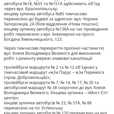
автобуси №18, №55 та №151А здійснюють об’їзд
через вул. Краснопільську;
кінцеву зупинку автобуса №85 тимчасово
перенесено до будівлі за адресою: вул. Чорних
Запорожців, 2А (біля відділення «Нова пошта»);
кінцеву зупинку автобуса №136А на час проведення
робіт перенесено з вул. Інженерної на просп.
Богдана Хмельницького, 123.
Через тимчасове перекриття проїзної частини по
вул. Князя Володимира Великого для виконання
робіт з ремонту мережі зливової каналізації:
тролейбусні маршрути № 2 та № 12 об’єднані у
тимчасовий маршрут «ж/м Парус – ж/м Перемога
(пров. Добровольців)»;
тролейбусні маршрути № 7, № 14, № 17, № 20 та
автобусний маршрут № 38 скорочені до вул. Князя
Володимира Великого. Кінцева зупинка – «Мост-Сіті
центр»;
кінцеві зупинки автобусів № 23, № 57А, № 88
перенесено на пл. Успенську;
кінцеву зупинку автобусів № 120 перенесено на вул.