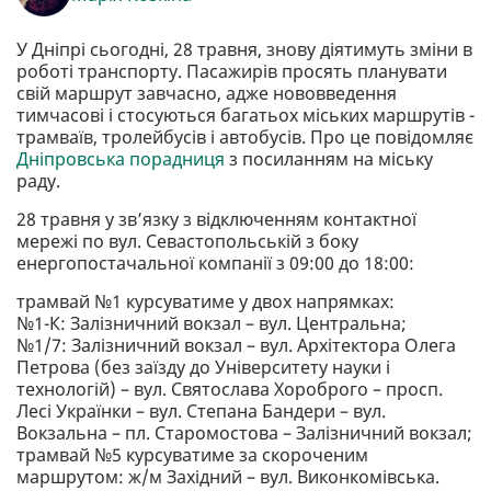
У Дніпрі сьогодні, 28 травня, знову діятимуть зміни в
роботі транспорту. Пасажирів просять планувати
свій маршрут завчасно, адже нововведення
тимчасові і стосуються багатьох міських маршрутів -
трамваїв, тролейбусів і автобусів. Про це повідомляє
Дніпровська порадниця
з посиланням на міську
раду.
28 травня у зв’язку з відключенням контактної
мережі по вул. Севастопольській з боку
енергопостачальної компанії з 09:00 до 18:00:
трамвай №1 курсуватиме у двох напрямках:
№1-К: Залізничний вокзал – вул. Центральна;
№1/7: Залізничний вокзал – вул. Архітектора Олега
Петрова (без заїзду до Університету науки і
технологій) – вул. Святослава Хороброго – просп.
Лесі Українки – вул. Степана Бандери – вул.
Вокзальна – пл. Старомостова – Залізничний вокзал;
трамвай №5 курсуватиме за скороченим
маршрутом: ж/м Західний – вул. Виконкомівська.