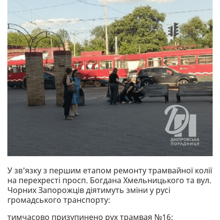
У зв'язку з першим етапом ремонту трамвайної колії
на перехресті просп. Богдана Хмельницького та вул.
Чорних Запорожців діятимуть зміни у русі
громадського транспорту:
тимчасово призупинено рух трамвая №16;