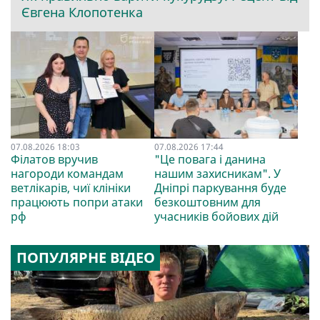
Євгена Клопотенка
07.08.2026 18:03
07.08.2026 17:44
Філатов вручив
"Це повага і данина
нагороди командам
нашим захисникам". У
ветлікарів, чиї клініки
Дніпрі паркування буде
працюють попри атаки
безкоштовним для
рф
учасників бойових дій
ПОПУЛЯРНЕ ВІДЕО