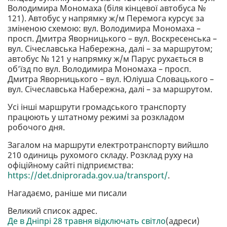
Володимира Мономаха (біля кінцевої автобуса №
121). Автобус у напрямку ж/м Перемога курсує за
зміненою схемою: вул. Володимира Мономаха –
просп. Дмитра Яворницького – вул. Воскресенська –
вул. Січеславська Набережна, далі – за маршрутом;
автобус № 121 у напрямку ж/м Парус рухається в
об’їзд по вул. Володимира Мономаха – просп.
Дмитра Яворницького – вул. Юліуша Словацького –
вул. Січеславська Набережна, далі – за маршрутом.
Усі інші маршрути громадського транспорту
працюють у штатному режимі за розкладом
робочого дня.
Загалом на маршрути електротранспорту вийшло
210 одиниць рухомого складу. Розклад руху на
офіційному сайті підприємства:
https://det.dniprorada.gov.ua/transport/
.
Нагадаємо, раніше ми писали
Великий список адрес.
Де в Дніпрі 28 травня відключать світло
(адреси)