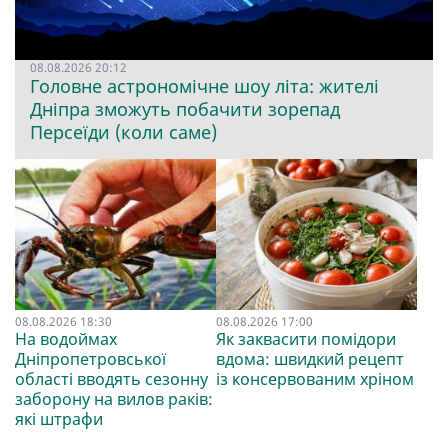
08.08.2026 20:12
Головне астрономічне шоу літа: жителі
Дніпра зможуть побачити зорепад
Персеїди (коли саме)
08.08.2026 18:30
08.08.2026 17:00
На водоймах
Як заквасити помідори
Дніпропетровської
вдома: швидкий рецепт
області вводять сезонну
із консервованим хріном
заборону на вилов раків:
які штрафи