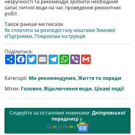
незручності та рекомендує зробити необхідний
запас питної води на час проведення ремонтних
робіт.
Також раніше ми писали
Як сплатити за розподіл газу коштами Зимової
єПідтримки. Покрокова інструкція
Поділитися:
П
F
T
E
T
W
V
G
о
a
w
m
e
h
i
m
ш
c
i
a
l
a
b
a
и
e
t
i
e
t
e
i
р
b
t
l
g
s
r
l
Категорії:
Ми рекомендуємо
,
Життя та поради
и
o
e
r
A
т
o
r
a
p
Мітки:
Головне
,
Відключення води
,
Цікаві події
и
k
m
p
Слідкуйте за останніми новинами
Дніпровської
порадниці
у
G
o
o
g
l
e
N
e
w
s