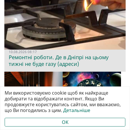
10.08.2026 08:17
Ремонтні роботи. Де в Дніпрі на цьому
тижні не буде газу (адреси)
Ми використовуємо cookie щоб як найкраще
добирати та відображати контент. Якщо Ви
продовжуєте користуватись сайтом, ми вважаємо,
що Ви погодились з цим.
Детальніше
10.08.2026 07:11
09.08.2026 20:30
OK
10, 11, 12, 13, 14, 15
Початок великих змін:
серпня не буде світла в
гороскоп на тиждень 10-