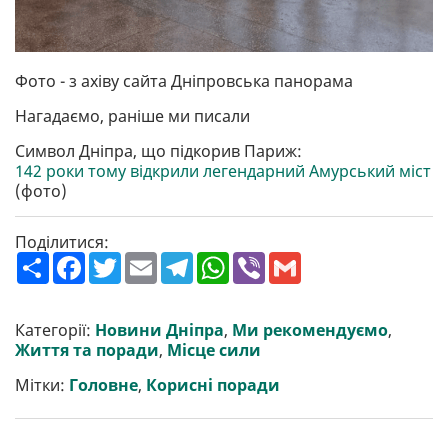
Фото - з ахіву сайта Дніпровська панорама
Нагадаємо, раніше ми писали
Символ Дніпра, що підкорив Париж:
142 роки тому відкрили легендарний Амурський міст
(фото)
Поділитися:
П
F
T
E
T
W
V
G
о
a
w
m
e
h
i
m
ш
c
i
a
l
a
b
a
и
e
t
i
e
t
e
i
р
b
t
l
g
s
r
l
Категорії:
Новини Дніпра
,
Ми рекомендуємо
,
и
o
e
r
A
Життя та поради
,
Місце сили
т
o
r
a
p
и
k
m
p
Мітки:
Головне
,
Корисні поради