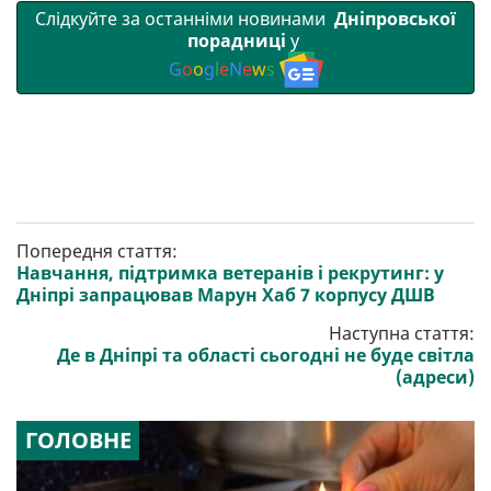
Слідкуйте за останніми новинами
Дніпровської
порадниці
у
G
o
o
g
l
e
N
e
w
s
Попередня стаття:
Навчання, підтримка ветеранів і рекрутинг: у
Дніпрі запрацював Марун Хаб 7 корпусу ДШВ
Наступна стаття:
Де в Дніпрі та області сьогодні не буде світла
(адреси)
ГОЛОВНЕ