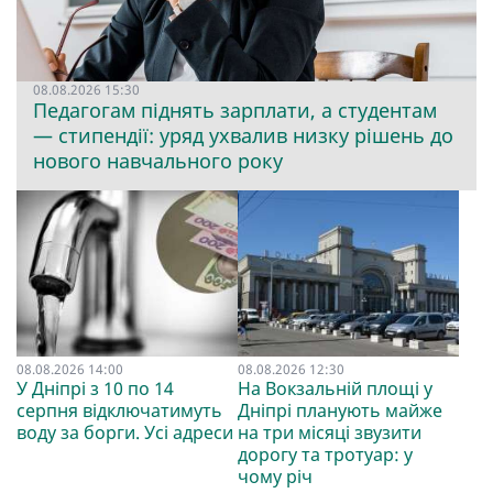
08.08.2026 15:30
Педагогам піднять зарплати, а студентам
— стипендії: уряд ухвалив низку рішень до
нового навчального року
08.08.2026 14:00
08.08.2026 12:30
У Дніпрі з 10 по 14
На Вокзальній площі у
серпня відключатимуть
Дніпрі планують майже
воду за борги. Усі адреси
на три місяці звузити
дорогу та тротуар: у
чому річ