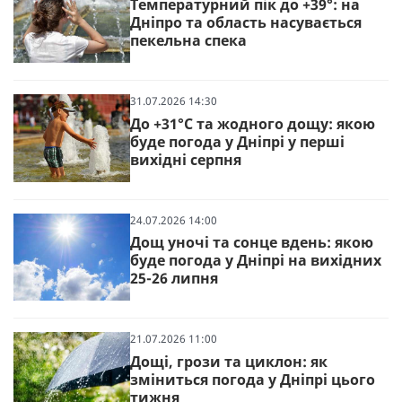
Температурний пік до +39°: на
Дніпро та область насувається
пекельна спека
31.07.2026 14:30
До +31°С та жодного дощу: якою
буде погода у Дніпрі у перші
вихідні серпня
24.07.2026 14:00
Дощ уночі та сонце вдень: якою
буде погода у Дніпрі на вихідних
25-26 липня
21.07.2026 11:00
Дощі, грози та циклон: як
зміниться погода у Дніпрі цього
тижня