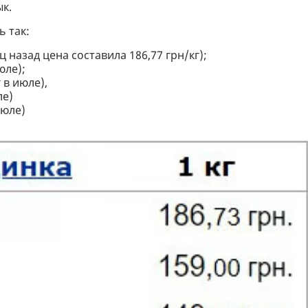
к.
 так:
 назад цена составила 186,77 грн/кг);
юле);
 в июле),
ле)
июле)