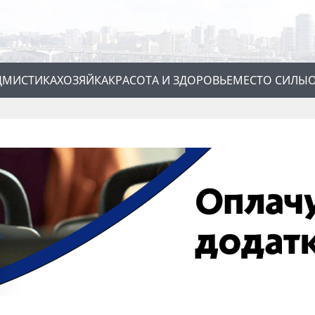
Д
МИСТИКА
ХОЗЯЙКА
КРАСОТА И ЗДОРОВЬЕ
МЕСТО СИЛЫ
О