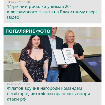
31.07.2026 16:00
14-річний рибалка упіймав 20-
кілограмового гіганта на Блакитному озері
(відео)
ПОПУЛЯРНЕ ФОТО
07.08.2026 18:03
Філатов вручив нагороди командам
ветлікарів, чиї клініки працюють попри
атаки рф