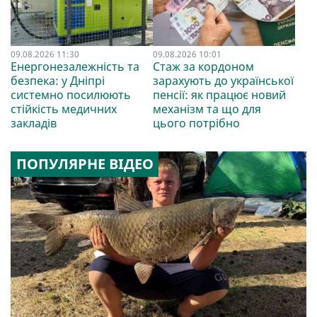
09.08.2026 11:30
09.08.2026 10:01
Енергонезалежність та
Стаж за кордоном
безпека: у Дніпрі
зарахують до української
системно посилюють
пенсії: як працює новий
стійкість медичних
механізм та що для
закладів
цього потрібно
ПОПУЛЯРНЕ ВІДЕО