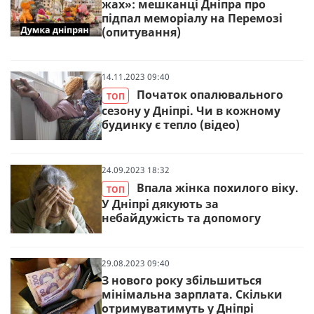
жах»: мешканці Дніпра про
підпал меморіалу на Перемозі
(опитування)
14.11.2023 09:40
Початок опалювального
ТОП
сезону у Дніпрі. Чи в кожному
будинку є тепло (відео)
24.09.2023 18:32
Впала жінка похилого віку.
ТОП
У Дніпрі дякують за
небайдужість та допомогу
29.08.2023 09:40
З нового року збільшиться
мінімальна зарплата. Скільки
отримуватимуть у Дніпрі