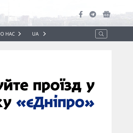
О НАС
UA
ПРО НАС
РЕКЛАМА
ПОЛІТИКА КОНФІДЕНЦІЙНОСТІ