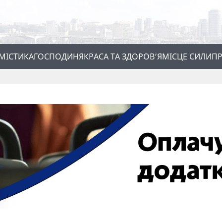
МІСТИКА
ГОСПОДИНЯ
КРАСА ТА ЗДОРОВ’Я
МІСЦЕ СИЛИ
ПР