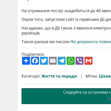
На отримання послуг знадобиться до 40 хвили
Окрім того, запустили сайт із сервісами Дії дл
Нагадаємо, що в Дії також з’явилося електро
українців.
Також раніше ми писали
Які документи повин
Поділитися:
П
F
T
E
T
W
V
G
о
a
w
m
e
h
i
m
ш
c
i
a
l
a
b
a
и
e
t
i
e
t
e
i
р
b
t
l
g
s
r
l
Категорії:
Життя та поради
Мітки:
Цікаві
и
o
e
r
A
т
o
r
a
p
и
k
m
p
Слідкуйте за останніми
G