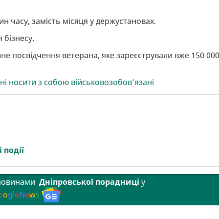
н часу, замість місяця у держустановах.
я бізнесу.
нне посвідчення ветерана, яке зареєстрували вже 150 00
ні носити з собою військовозобов’язані
 події
 новинами
Дніпровської порадниці
у
o
o
g
l
e
N
e
w
s