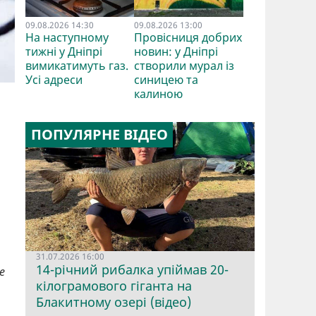
09.08.2026 14:30
09.08.2026 13:00
На наступному
Провісниця добрих
тижні у Дніпрі
новин: у Дніпрі
вимикатимуть газ.
створили мурал із
Усі адреси
синицею та
калиною
ПОПУЛЯРНЕ ВІДЕО
31.07.2026 16:00
14-річний рибалка упіймав 20-
е
кілограмового гіганта на
Блакитному озері (відео)