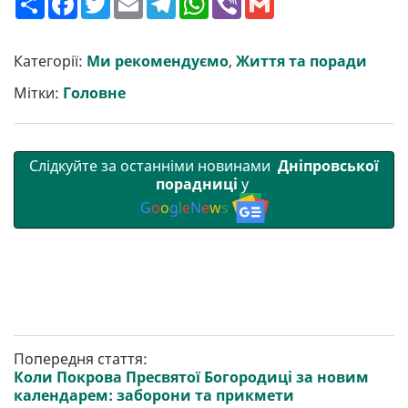
о
a
w
m
e
h
i
m
ш
c
i
a
l
a
b
a
и
e
t
i
e
t
e
i
р
b
t
l
g
s
r
l
Категорії:
Ми рекомендуємо
,
Життя та поради
и
o
e
r
A
т
o
r
a
p
Мітки:
Головне
и
k
m
p
Слідкуйте за останніми новинами
Дніпровської
порадниці
у
G
o
o
g
l
e
N
e
w
s
Попередня стаття:
Коли Покрова Пресвятої Богородиці за новим
календарем: заборони та прикмети