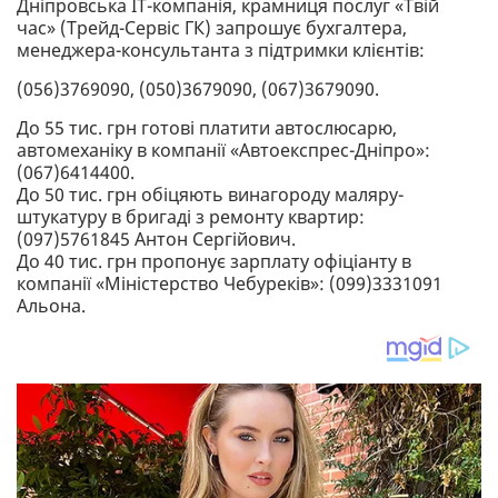
Дніпровська IT-компанія, крамниця послуг «Твій
час» (Трейд-Сервіс ГК) запрошує бухгалтера,
менеджера-консультанта з підтримки клієнтів:
(056)3769090, (050)3679090, (067)3679090.
До 55 тис. грн готові платити автослюсарю,
автомеханіку в компанії «Автоекспрес-Дніпро»:
(067)6414400.
До 50 тис. грн обіцяють винагороду маляру-
штукатуру в бригаді з ремонту квартир:
(097)5761845 Антон Сергійович.
До 40 тис. грн пропонує зарплату офіціанту в
компанії «Міністерство Чебуреків»: (099)3331091
Альона.