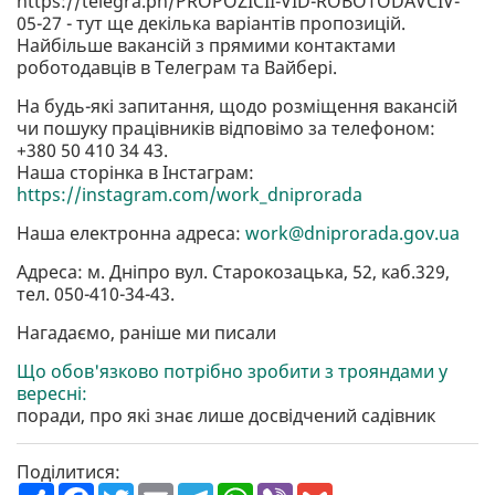
https://telegra.ph/PROPOZICІI-VІD-ROBOTODAVCІV-
05-27 - тут ще декілька варіантів пропозицій.
Найбільше вакансій з прямими контактами
роботодавців в Телеграм та Вайбері.
На будь-які запитання, щодо розміщення вакансій
чи пошуку працівників відповімо за телефоном:
+380 50 410 34 43.
Наша сторінка в Інстаграм:
https://instagram.com/work_dniprorada
Наша електронна адреса:
work@dniprorada.gov.ua
Адреса: м. Дніпро вул. Старокозацька, 52, каб.329,
тел. 050-410-34-43.
Нагадаємо, раніше ми писали
Що обов'язково потрібно зробити з трояндами у
вересні:
поради, про які знає лише досвідчений садівник
Поділитися:
П
F
T
E
T
W
V
G