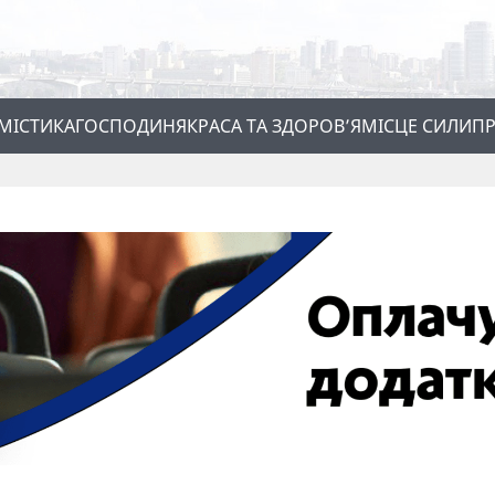
МІСТИКА
ГОСПОДИНЯ
КРАСА ТА ЗДОРОВ’Я
МІСЦЕ СИЛИ
ПР