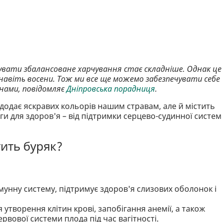
мувати збалансоване харчування стає складніше. Однак це
 навіть восени. Тож ми все ще можемо забезпечувати себе
нами, повідомляє
Дніпровська порадниця
.
додає яскравих кольорів нашим стравам, але й містить
ги для здоров'я – від підтримки серцево-судинної систе
тить буряк?
імунну систему, підтримує здоров'я слизових оболонок і
я утворення клітин крові, запобігання анемії, а також
вової системи плода під час вагітності.