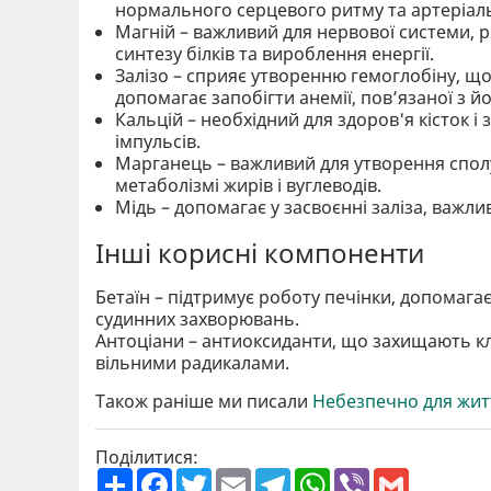
нормального серцевого ритму та артеріаль
Магній – важливий для нервової системи, ре
синтезу білків та вироблення енергії.
Залізо – сприяє утворенню гемоглобіну, що
допомагає запобігти анемії, пов’язаної з й
Кальцій – необхідний для здоров'я кісток і 
імпульсів.
Марганець – важливий для утворення сполу
метаболізмі жирів і вуглеводів.
Мідь – допомагає у засвоєнні заліза, важл
Інші корисні компоненти
Бетаїн – підтримує роботу печінки, допомагає
судинних захворювань.
Антоціани – антиоксиданти, що захищають к
вільними радикалами.
Також раніше ми писали
Небезпечно для житт
Поділитися:
П
F
T
E
T
W
V
G