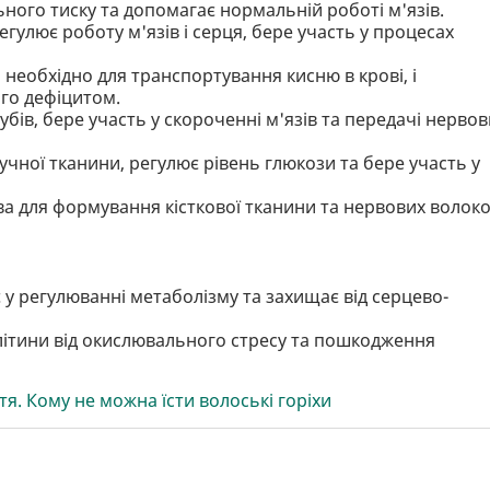
ного тиску та допомагає нормальній роботі м'язів.
гулює роботу м'язів і серця, бере участь у процесах
 необхідно для транспортування кисню в крові, і
ого дефіцитом.
зубів, бере участь у скороченні м'язів та передачі нерво
чної тканини, регулює рівень глюкози та бере участь у
ива для формування кісткової тканини та нервових волоко
 у регулюванні метаболізму та захищає від серцево-
літини від окислювального стресу та пошкодження
я. Кому не можна їсти волоські горіхи