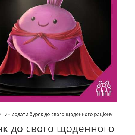
ичин додати буряк до свого щоденного раціону
як до свого щоденного