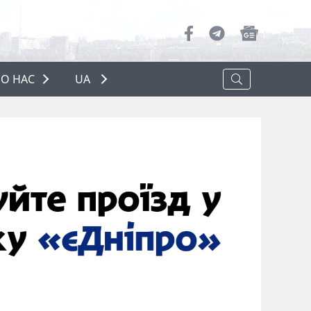
О НАС
UA
ПРО НАС
РЕКЛАМА
ПОЛІТИКА КОНФІДЕНЦІЙНОСТІ