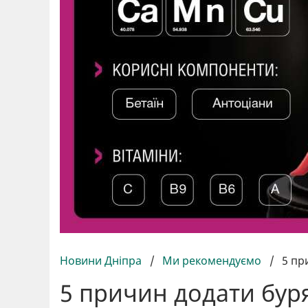
Новини Дніпра
/
Ми рекомендуємо
/
5 пр
5 причин додати бур