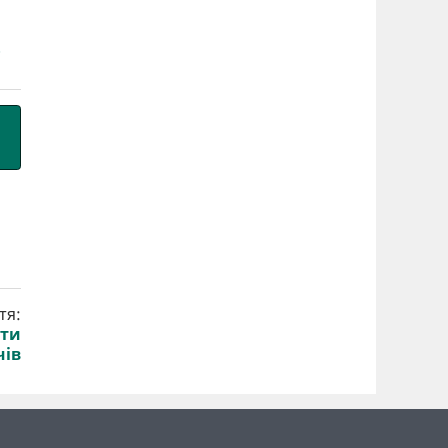
тя:
рти
чів