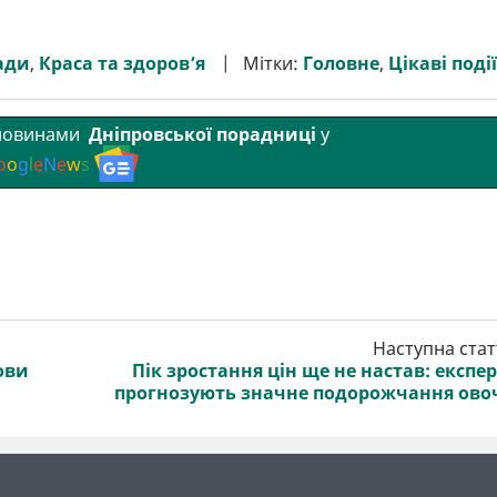
ади
,
Краса та здоров’я
Мітки:
Головне
,
Цікаві події
 новинами
Дніпровської порадниці
у
o
o
g
l
e
N
e
w
s
Наступна стат
ови
Пік зростання цін ще не настав: експе
прогнозують значне подорожчання ово