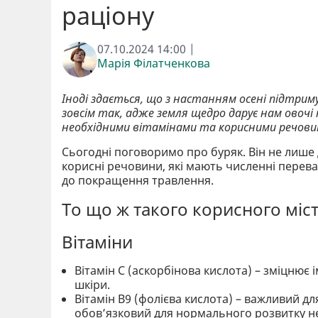
раціону
07.10.2024 14:00 |
Марія Філатченкова
Іноді здається, що з настанням осені підтри
зовсім так, адже земля щедро дарує нам овочі
необхідними вітамінами та корисними речови
Сьогодні поговоримо про буряк. Він не лише 
корисні речовини, які мають численні перева
до покращення травлення.
То що ж такого корисного міс
Вітаміни
Вітамін С (аскорбінова кислота) – зміцнює 
шкіри.
Вітамін В9 (фолієва кислота) – важливий дл
обов’язковий для нормального розвитку нер