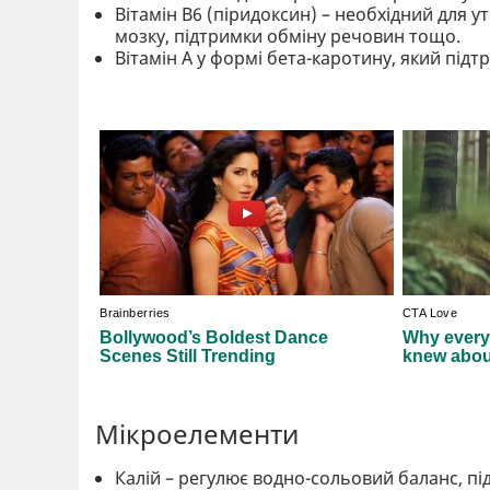
Вітамін В6 (піридоксин) – необхідний для 
мозку, підтримки обміну речовин тощо.
Вітамін А у формі бета-каротину, який підт
Мікроелементи
Калій – регулює водно-сольовий баланс, п