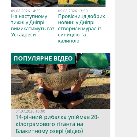
09.08.2026 14:30
09.08.2026 13:00
На наступному
Провісниця добрих
тижні у Дніпрі
новин: у Дніпрі
вимикатимуть газ.
створили мурал із
Усі адреси
синицею та
калиною
ПОПУЛЯРНЕ ВІДЕО
31.07.2026 16:00
14-річний рибалка упіймав 20-
кілограмового гіганта на
Блакитному озері (відео)