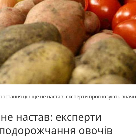
зростання цін ще не настав: експерти прогнозують знач
 не настав: експерти
 подорожчання овочів