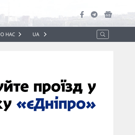
О НАС
UA
ПРО НАС
РЕКЛАМА
ПОЛІТИКА КОНФІДЕНЦІЙНОСТІ