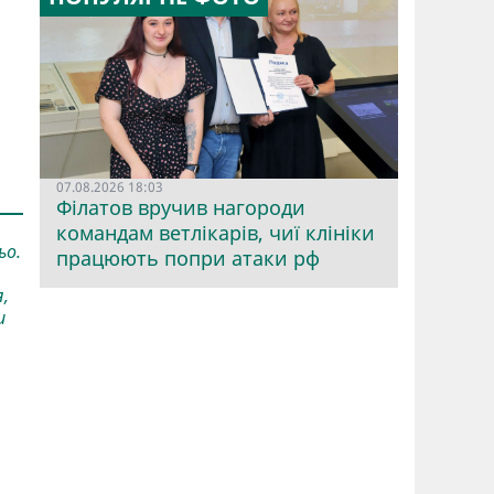
07.08.2026 18:03
Філатов вручив нагороди
командам ветлікарів, чиї клініки
ьо.
працюють попри атаки рф
я,
и