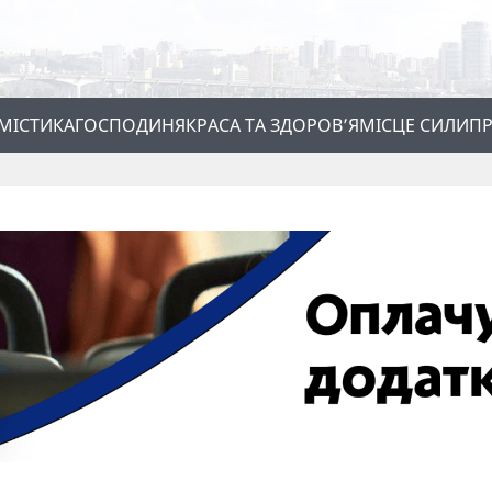
МІСТИКА
ГОСПОДИНЯ
КРАСА ТА ЗДОРОВ’Я
МІСЦЕ СИЛИ
ПР