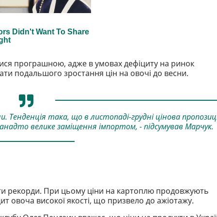
тися програшною, адже в умовах дефіциту на ринок
ати подальшого зростання цін на овочі до весни.
и. Тенденція така, що в листопаді-грудні цінова пропозиц
анадто велике заміщення імпортом, - підсумував Марчук.
ити рекорди. При цьому ціни на картоплю продовжують
ит овоча високої якості, що призвело до ажіотажу.