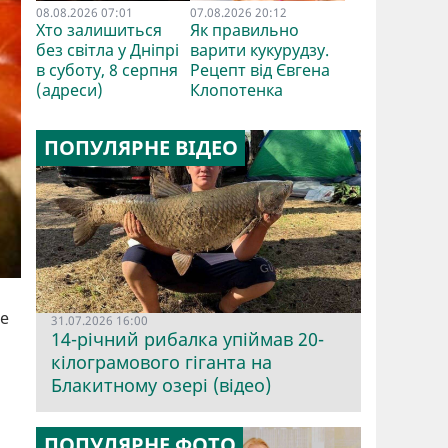
08.08.2026 07:01
07.08.2026 20:12
Хто залишиться
Як правильно
без світла у Дніпрі
варити кукурудзу.
в суботу, 8 серпня
Рецепт від Євгена
(адреси)
Клопотенка
ПОПУЛЯРНЕ ВІДЕО
не
31.07.2026 16:00
14-річний рибалка упіймав 20-
кілограмового гіганта на
Блакитному озері (відео)
ПОПУЛЯРНЕ ФОТО