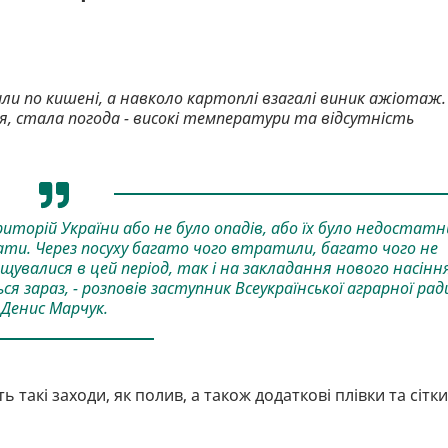
арили по кишені, а навколо картоплі взагалі виник ажіотаж.
ся, стала погода - високі температури та відсутність
иторій України або не було опадів, або їх було недостатн
ати. Через посуху багато чого втратили, багато чого не
ощувалися в цей період, так і на закладання нового насінн
я зараз, - розповів заступник Всеукраїнської аграрної рад
Денис Марчук.
 такі заходи, як полив, а також додаткові плівки та сітки