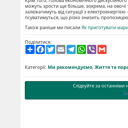
Крім того, голова економічного дискусійного
можуть зрости ще більше, зокрема, на овочі т
залежатимуть від ситуації з електроенергією 
псуватимуться, що різко знизить пропозицію 
Також раніше ми писали
Як приготувати мари
Поділитися:
П
F
T
E
T
W
V
G
о
a
w
m
e
h
i
m
ш
c
i
a
l
a
b
a
и
e
t
i
e
t
e
i
р
b
t
l
g
s
r
l
Категорії:
Ми рекомендуємо
,
Життя та пор
и
o
e
r
A
т
o
r
a
p
и
k
m
p
Слідкуйте за останніми
G