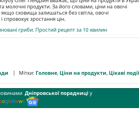
 клубу Олег Пендзин вважає, що ціни на продукти в Украї
а молочні продукти. За його словами, ціни на овочі
- якщо сховища залишаться без світла, овочі
і спровокує зростання цін.
новані гриби. Простий рецепт за 10 хвилин
ади
Мітки:
Головне
,
Ціни на продукти
,
Цікаві поді
 новинами
Дніпровської порадниці
у
o
o
g
l
e
N
e
w
s