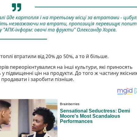
лі йде картопля і на третьому місці за втратами - цибул
віть незважаючи на втрати, пропозиція перевищує попит
ту "АПК-інформ: овочі та фрукти" Олександр Хорєв.
оплі втратили від 20% до 50%, а то й більше.
рів переорієнтувалися на інші культури, які приносять
у підвищенні цін на продукти. До того ж частину якісни
 продавати і заробити пізніше.