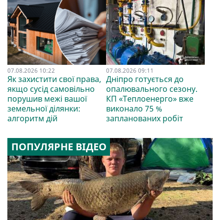
07.08.2026 10:22
07.08.2026 09:11
Як захистити свої права,
Дніпро готується до
якщо сусід самовільно
опалювального сезону.
порушив межі вашої
КП «Теплоенерго» вже
земельної ділянки:
виконало 75 %
алгоритм дій
запланованих робіт
ПОПУЛЯРНЕ ВІДЕО