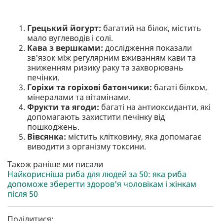
Грецький йогурт:
багатий на білок, містить
мало вуглеводів і солі.
Кава з вершками:
дослідження показали
зв'язок між регулярним вживанням кави та
зниженням ризику раку та захворювань
печінки.
Горіхи та горіхові батончики:
багаті білком,
мінералами та вітамінами.
Фрукти та ягоди:
багаті на антиоксиданти, які
допомагають захистити печінку від
пошкоджень.
Вівсянка:
містить клітковину, яка допомагає
виводити з організму токсини.
Також раніше ми писали
Найкорисніша риба для людей за 50: яка риба
допоможе зберегти здоров'я чоловікам і жінкам
після 50
Поділитися: