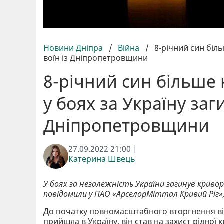
Новини Дніпра
/
Війна
/
8-річний син біль
воїн із Дніпропетровщини
8-річний син більше 
у боях за Україну заг
Дніпропетровщини
27.09.2022 21:00 |
Катерина Швець
У боях за незалежність України загинув криво
повідомили у ПАО «АрселорМіттал Кривий Ріг»
До початку повномасштабного вторгнення він
прийшла в Україну, він став на захист рідної к