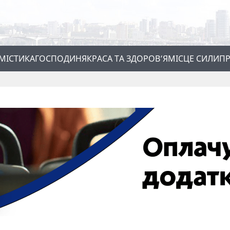
МІСТИКА
ГОСПОДИНЯ
КРАСА ТА ЗДОРОВ’Я
МІСЦЕ СИЛИ
ПР