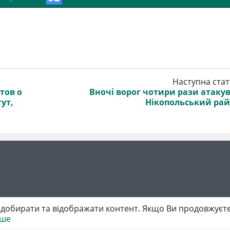
Наступна стат
тов о
Вночі ворог чотири рази атаку
ут,
Нікопольський ра
добирати та відображати контент. Якщо Ви продовжуєте
іше
 матеріалів обов'язкове активне гіперпосилання у першому абзаці.