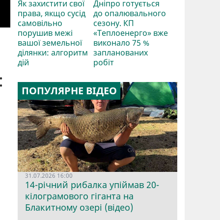
Як захистити свої
Дніпро готується
права, якщо сусід
до опалювального
самовільно
сезону. КП
порушив межі
«Теплоенерго» вже
вашої земельної
виконало 75 %
ділянки: алгоритм
запланованих
дій
робіт
:
ПОПУЛЯРНЕ ВІДЕО
31.07.2026 16:00
14-річний рибалка упіймав 20-
кілограмового гіганта на
Блакитному озері (відео)