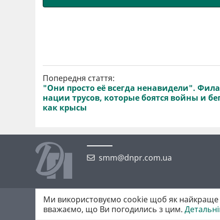
Попередня стаття:
"Они просто её всегда ненавидели". Фила
нации трусов, которые боятся войны и бег
как крысы
smm@dnpr.com.ua
Ми використовуємо cookie щоб як найкраще 
©2026 https://dnpr.com.ua Дніпровська порадниця
вважаємо, що Ви погодились з цим.
Детальн
Всі права захищені. При повному або частковому використанні