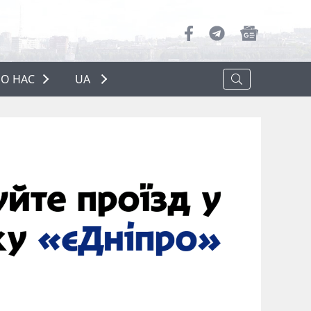
О НАС
UA
ПРО НАС
РЕКЛАМА
ПОЛІТИКА КОНФІДЕНЦІЙНОСТІ