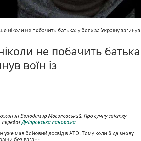
ше ніколи не побачить батька: у боях за Україну загинув
ніколи не побачить батька
инув воїн із
рожанин Володимир Могилевський. Про сумну звістку
, передає
Дніпровська панорама
.
 уже мав бойовий досвід в АТО. Тому коли біда знову
раїни без вагань.