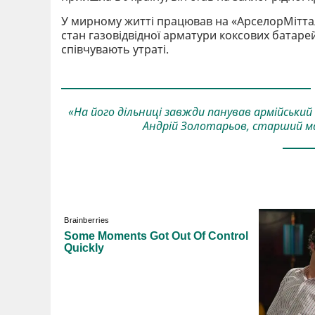
У мирному житті працював на «АрселорМіттал 
стан газовідвідної арматури коксових батарей
співчувають утраті.
«На його дільниці завжди панував армійський
Андрій Золотарьов, старший ма