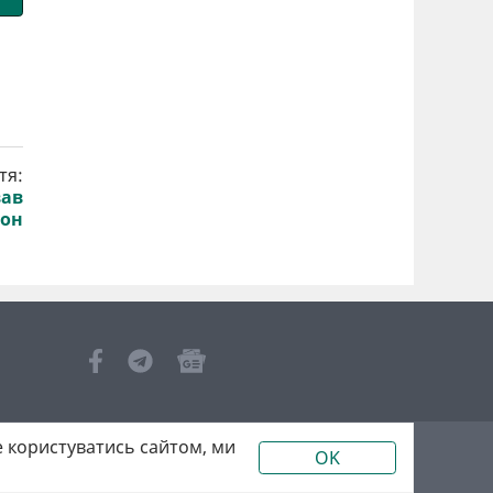
тя:
вав
йон
 користуватись сайтом, ми
OK