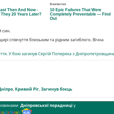
 син.
ирі співчуття близьким та рідним загиблого. Вічна
иття. У бою загинув Сергій Поперека з Дніпропетровщин
Дніпро
,
Кривий Ріг
,
Загинув боєць
 новинами
Дніпровської порадниці
у
o
o
g
l
e
N
e
w
s