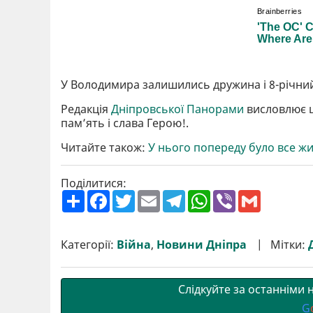
У Володимира залишились дружина і 8-річний
Редакція
Дніпровської Панорами
висловлює щ
пам’ять і слава Герою!.
Читайте також:
У нього попереду було все ж
Поділитися:
П
F
T
E
T
W
V
G
о
a
w
m
e
h
i
m
ш
c
i
a
l
a
b
a
и
e
t
i
e
t
e
i
р
b
t
l
g
s
r
l
Категорії:
Війна
,
Новини Дніпра
Мітки:
и
o
e
r
A
т
o
r
a
p
и
k
m
p
Слідкуйте за останніми
G