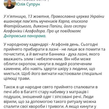
Юлія Супрун
У п'ятницю, 13 жовтня, Православна церква України
вшановує пам'ять мучеників Карпа, єпископа
Фіатірійського, диякона Папіли, його сестри
Агафоніки і Агафодора. Про це повідомляє
Дніпровська панорама
.
У народному кадендарі - Агафонів день. Сьогодні
прийнято прибирати в лазні - не лише все помити та
почистити, а й вигнати банника - духа лазні, якого
вважають злим і небезпечним. Він ніби може
облити окропом, кинути в людей розпеченим
каменем, або навіть здерти шкіру з людини, що
миється. Щоб його вигнати настоювали спеціальні
цілющі трави.
Також в це народне свято прийнято спалювати в
печі або в багатті стару набивку з матраців і
подушок, зношений одяг і зіпсовані речі. Люди
вірили, що за допомогою такого ритуалу можна
спалити свої хвороби і тривоги. А якщо кинути у