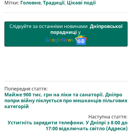
т
o
r
a
p
Мітки:
Головне
,
Традиції
,
Цікаві події
и
k
m
p
Слідкуйте за останніми новинами
Дніпровської
порадниці
у
G
o
o
g
l
e
N
e
w
s
Попередня стаття:
Майже 900 тис. грн на ліки та санаторії. Дніпро
попри війну піклується про мешканців пільгових
категорій
Наступна стаття:
Устигніть зарядити телефони. У Дніпрі з 8:00 до
17:00 відключать світло (Адреси)