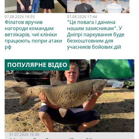
07.08.2026 18:03
07.08.2026 17:44
Філатов вручив
"Це повага і данина
нагороди командам
нашим захисникам". У
ветлікарів, чиї клініки
Дніпрі паркування буде
працюють попри атаки
безкоштовним для
рф
учасників бойових дій
ПОПУЛЯРНЕ ВІДЕО
31.07.2026 16:00