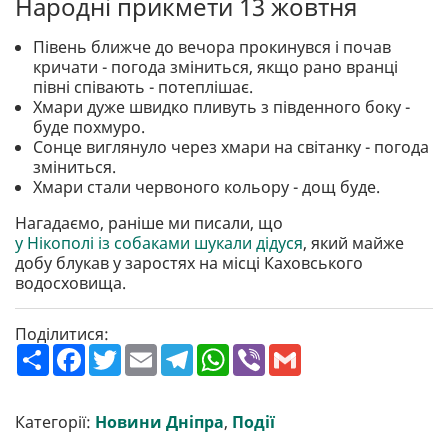
Народні прикмети 13 жовтня
Півень ближче до вечора прокинувся і почав
кричати - погода зміниться, якщо рано вранці
півні співають - потеплішає.
Хмари дуже швидко пливуть з південного боку -
буде похмуро.
Сонце виглянуло через хмари на світанку - погода
зміниться.
Хмари стали червоного кольору - дощ буде.
Нагадаємо, раніше ми писали, що
у Нікополі із собаками шукали дідуся
, який майже
добу блукав у заростях на місці Каховського
водосховища.
Поділитися:
П
F
T
E
T
W
V
G
о
a
w
m
e
h
i
m
ш
c
i
a
l
a
b
a
и
e
t
i
e
t
e
i
р
b
t
l
g
s
r
l
Категорії:
Новини Дніпра
,
Події
и
o
e
r
A