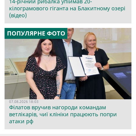
14-річний рибалка упіймав 20-
кілограмового гіганта на Блакитному озері
(відео)
ПОПУЛЯРНЕ ФОТО
07.08.2026 18:03
Філатов вручив нагороди командам
ветлікарів, чиї клініки працюють попри
атаки рф