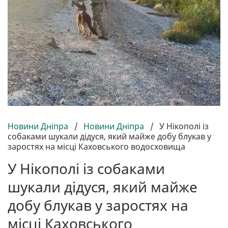
Новини Дніпра
/
Новини Дніпра
/
У Нікополі із
собаками шукали дідуся, який майже добу блукав у
заростях на місці Каховського водосховища
У Нікополі із собаками
шукали дідуся, який майже
добу блукав у заростях на
місці Каховського