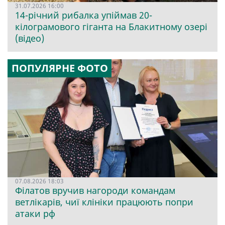
31.07.2026 16:00
14-річний рибалка упіймав 20-
кілограмового гіганта на Блакитному озері
(відео)
ПОПУЛЯРНЕ ФОТО
07.08.2026 18:03
Філатов вручив нагороди командам
ветлікарів, чиї клініки працюють попри
атаки рф