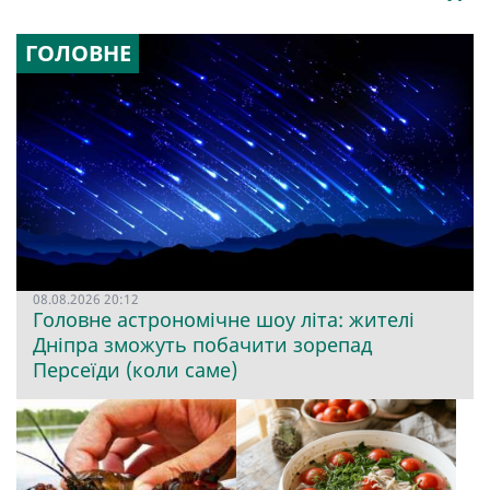
ГОЛОВНЕ
08.08.2026 20:12
Головне астрономічне шоу літа: жителі
Дніпра зможуть побачити зорепад
Персеїди (коли саме)