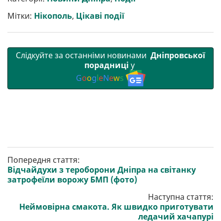
и
o
e
r
A
т
o
r
a
p
Мітки:
Нікополь
,
Цікаві події
и
k
m
p
Слідкуйте за останніми новинами
Дніпровської
порадниці
у
G
o
o
g
l
e
N
e
w
s
Попередня стаття:
Відчайдухи з тероборони Дніпра на світанку
затрофеїли ворожу БМП (фото)
Наступна стаття:
Неймовірна смакота. Як швидко приготувати
ледачий хачапурі