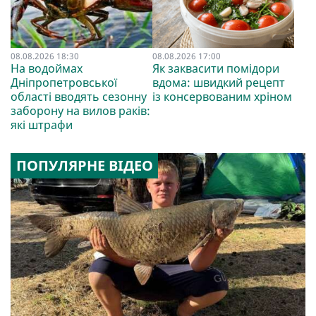
08.08.2026 18:30
08.08.2026 17:00
На водоймах
Як заквасити помідори
Дніпропетровської
вдома: швидкий рецепт
області вводять сезонну
із консервованим хріном
заборону на вилов раків:
які штрафи
ПОПУЛЯРНЕ ВІДЕО