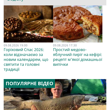
09.08.2026 19:00
09.08.2026 17:30
Горіховий Спас 2026:
Простий медово-
коли відзначаємо за
яблучний пиріг на кефірі:
новим календарем, що
рецепт м'якої домашньої
святити та головні
випічки
традиції
ПОПУЛЯРНЕ ВІДЕО