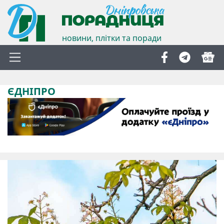
новини, плітки та поради
ЄДНІПРО