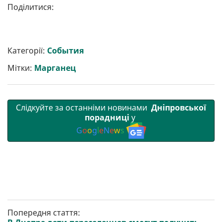
Поділитися:
Категорії:
События
Мітки:
Марганец
Слідкуйте за останніми новинами
Дніпровської
порадниці
у
G
o
o
g
l
e
N
e
w
s
Попередня стаття: