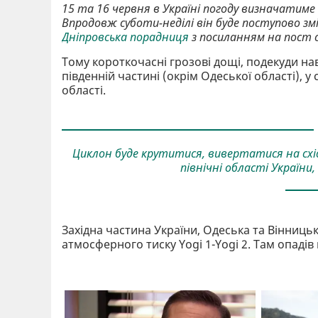
15 та 16 червня в Україні погоду визначатиме
Впродовж суботи-неділі він буде поступово змі
Дніпровська порадниця
з посиланням на пост 
Тому короткочасні грозові дощі, подекуди нав
південній частині (окрім Одеської області), у
області.
Циклон буде крутитися, вивертатися на схід
північні області України,
Західна частина України, Одеська та Вінниць
атмосферного тиску Yogi 1-Yogi 2. Там опадів 