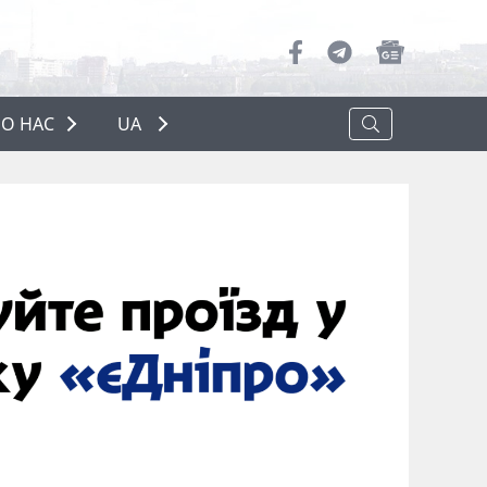
О НАС
UA
ПРО НАС
РЕКЛАМА
ПОЛІТИКА КОНФІДЕНЦІЙНОСТІ