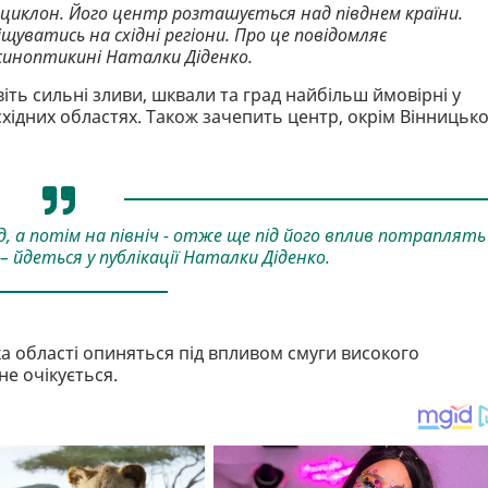
 циклон. Його центр розташується над півднем країни.
щуватись на східні регіони. Про це повідомляє
синоптикині Наталки Діденко.
іть сильні зливи, шквали та град найбільш ймовірні у
 східних областях. Також зачепить центр, окрім Вінницько
, а потім на північ - отже ще під його вплив потраплять 
 – йдеться у публікації Наталки Діденко.
ка області опиняться під впливом смуги високого
не очікується.