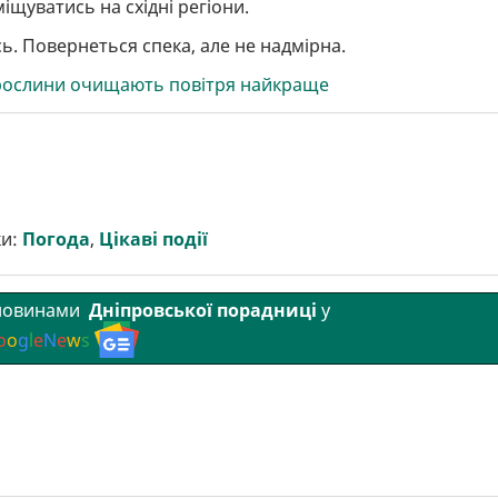
іщуватись на східні регіони.
ь. Повернеться спека, але не надмірна.
і рослини очищають повітря найкраще
ки:
Погода
,
Цікаві події
 новинами
Дніпровської порадниці
у
o
o
g
l
e
N
e
w
s