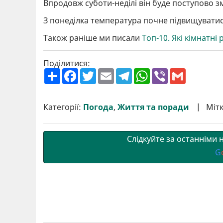
Впродовж суботи-неділі він буде поступово зм
З понеділка температура почне підвищуватис
Також раніше ми писали
Топ-10. Які кімнатн
Поділитися:
П
F
T
E
T
W
V
G
о
a
w
m
e
h
i
m
ш
c
i
a
l
a
b
a
и
e
t
i
e
t
e
i
р
b
t
l
g
s
r
l
Категорії:
Погода
,
Життя та поради
Міт
и
o
e
r
A
т
o
r
a
p
и
k
m
p
Слідкуйте за останніми
G