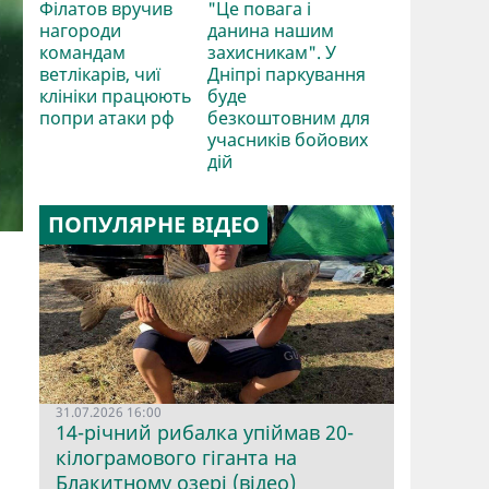
Філатов вручив
"Це повага і
нагороди
данина нашим
командам
захисникам". У
ветлікарів, чиї
Дніпрі паркування
клініки працюють
буде
попри атаки рф
безкоштовним для
учасників бойових
дій
ПОПУЛЯРНЕ ВІДЕО
31.07.2026 16:00
14-річний рибалка упіймав 20-
кілограмового гіганта на
Блакитному озері (відео)