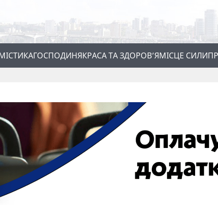
МІСТИКА
ГОСПОДИНЯ
КРАСА ТА ЗДОРОВ’Я
МІСЦЕ СИЛИ
ПР