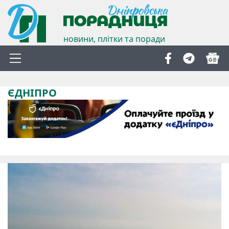
новини, плітки та поради
ЄДНІПРО