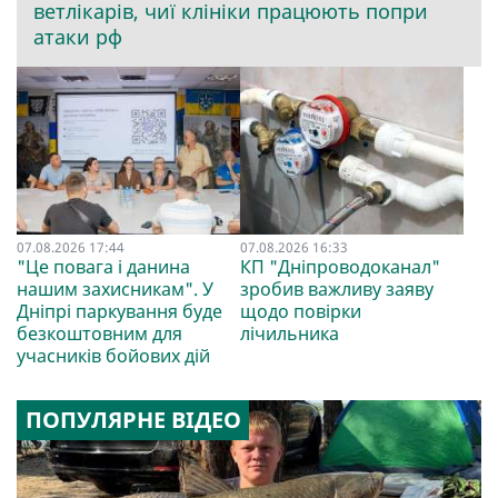
ветлікарів, чиї клініки працюють попри
атаки рф
07.08.2026 17:44
07.08.2026 16:33
"Це повага і данина
КП "Дніпроводоканал"
нашим захисникам". У
зробив важливу заяву
Дніпрі паркування буде
щодо повірки
безкоштовним для
лічильника
учасників бойових дій
ПОПУЛЯРНЕ ВІДЕО