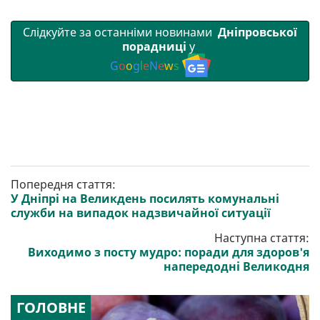
Слідкуйте за останніми новинами
Дніпровської
порадниці
у
G
o
o
g
l
e
N
e
w
s
Попередня стаття:
У Дніпрі на Великдень посилять комунальні
служби на випадок надзвичайної ситуації
Наступна стаття:
Виходимо з посту мудро: поради для здоров'я
напередодні Великодня
ГОЛОВНЕ