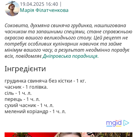
19.04.2025 16:40 |
Марія Філатченкова
Соковита, духмяна свиняча грудинка, нашпигована
часником та запашними спеціями, стане справжньою
окрасою вашого великоднього столу. Цей рецепт не
потребує особливих кулінарних навичок та займе
мінімум вашого часу, а результат неодмінно порадує
всіх, повідомляє
Дніпровська порадниця.
Інгредієнти
грудинка свиняча без кістки - 1 кг.
часник - 1 голівка.
сіль - 1 ч. л.
перець - 1 ч. л.
сухий часник - 1 ч. л.
мелений коріандр - 1 ч. л.