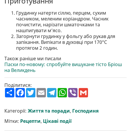
Приготування
Грудинку натерти сіллю, перцем, сухим
часником, меленим коріандром. Часник
почистити, нарізати шматочками та
нашпигувати м’ясо.
Загорнути грудинку у фольгу або рукав для
запікання. Випікати в духовці при 170°C
протягом 2 годин.
Також раніше ми писали
Паски по-новому: спробуйте вишукане тісто Бріош
на Великдень
Поділитися:
П
F
T
E
T
W
V
G
о
a
w
m
e
h
i
m
ш
c
i
a
l
a
b
a
и
e
t
i
e
t
e
i
р
b
t
l
g
s
r
l
Категорії:
Життя та поради
,
Господиня
и
o
e
r
A
т
o
r
a
p
Мітки:
Рецепти
,
Цікаві події
и
k
m
p