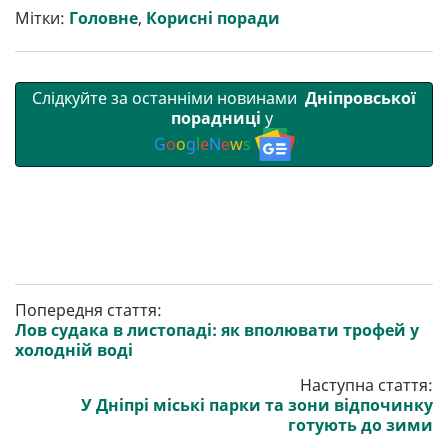
т
o
r
a
p
Мітки:
Головне
,
Корисні поради
и
k
m
p
Слідкуйте за останніми новинами
Дніпровської
порадниці
у
G
o
o
g
l
e
N
e
w
s
Попередня стаття:
Лов судака в листопаді: як вполювати трофей у
холодній воді
Наступна стаття:
У Дніпрі міські парки та зони відпочинку
готують до зими