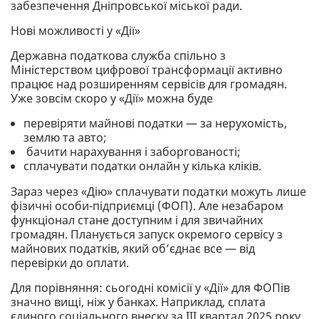
забезпечення Дніпровської міської ради.
Нові можливості у «Дії»
Державна податкова служба спільно з
Міністерством цифрової трансформації активно
працює над розширенням сервісів для громадян.
Уже зовсім скоро у «Дії» можна буде
перевіряти майнові податки — за нерухомість,
землю та авто;
бачити нарахування і заборгованості;
сплачувати податки онлайн у кілька кліків.
Зараз через «Дію» сплачувати податки можуть лише
фізичні особи-підприємці (ФОП). Але незабаром
функціонал стане доступним і для звичайних
громадян. Планується запуск окремого сервісу з
майнових податків, який об’єднає все — від
перевірки до оплати.
Для порівняння: сьогодні комісії у «Дії» для ФОПів
значно вищі, ніж у банках. Наприклад, сплата
єдиного соціального внеску за III квартал 2025 року