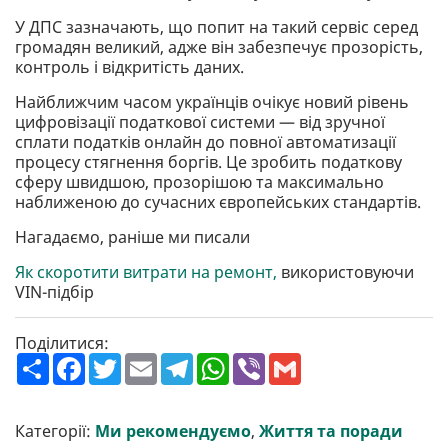
У ДПС зазначають, що попит на такий сервіс серед
громадян великий, адже він забезпечує прозорість,
контроль і відкритість даних.
Найближчим часом українців очікує новий рівень
цифровізації податкової системи — від зручної
сплати податків онлайн до повної автоматизації
процесу стягнення боргів. Це зробить податкову
сферу швидшою, прозорішою та максимально
наближеною до сучасних європейських стандартів.
Нагадаємо, раніше ми писали
Як скоротити витрати на ремонт,
використовуючи
VIN-підбір
Поділитися:
П
F
T
E
T
W
V
G
о
a
w
m
e
h
i
m
ш
c
i
a
l
a
b
a
и
e
t
i
e
t
e
i
р
b
t
l
g
s
r
l
Категорії:
Ми рекомендуємо
,
Життя та поради
и
o
e
r
A