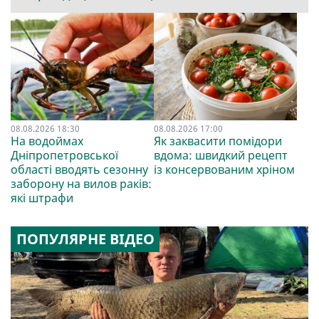
08.08.2026 18:30
08.08.2026 17:00
На водоймах
Як заквасити помідори
Дніпропетровської
вдома: швидкий рецепт
області вводять сезонну
із консервованим хріном
заборону на вилов раків:
які штрафи
ПОПУЛЯРНЕ ВІДЕО