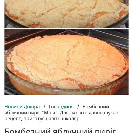
Новини Дніпра
/
Господиня
/
Бомбезний
яблучний пиріг "Мрія". Для тих, хто давно шукав
рецепт, приготує навіть школяр
Бомбезний яблучний пиріг