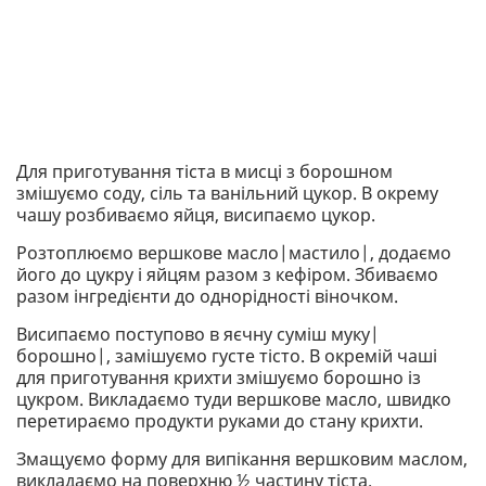
Для приготування тіста в мисці з борошном
змішуємо соду, сіль та ванільний цукор. В окрему
чашу розбиваємо яйця, висипаємо цукор.
Розтоплюємо вершкове масло|мастило|, додаємо
його до цукру і яйцям разом з кефіром. Збиваємо
разом інгредієнти до однорідності віночком.
Висипаємо поступово в яєчну суміш муку|
борошно|, замішуємо густе тісто. В окремій чаші
для приготування крихти змішуємо борошно із
цукром. Викладаємо туди вершкове масло, швидко
перетираємо продукти руками до стану крихти.
Змащуємо форму для випікання вершковим маслом,
викладаємо на поверхню ½ частину тіста.