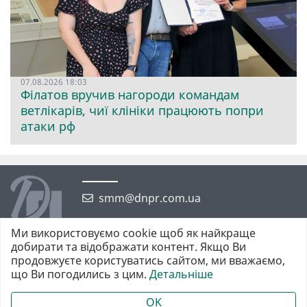
07.08.2026 18:03
Філатов вручив нагороди командам
ветлікарів, чиї клініки працюють попри
атаки рф
smm@dnpr.com.ua
Ми використовуємо cookie щоб як найкраще
добирати та відображати контент. Якщо Ви
продовжуєте користуватись сайтом, ми вважаємо,
що Ви погодились з цим.
Детальніше
©2026 https://dnpr.com.ua Дніпровська порадниця
Всі права захищені. При повному або частковому використанні
OK
матеріалів обов'язкове активне гіперпосилання у першому абзаці.