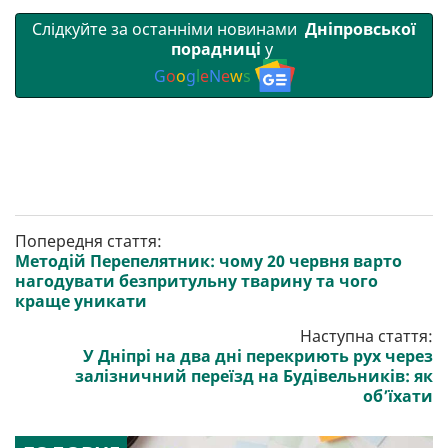
Слідкуйте за останніми новинами
Дніпровської
порадниці
у
G
o
o
g
l
e
N
e
w
s
Попередня стаття:
Методій Перепелятник: чому 20 червня варто
нагодувати безпритульну тварину та чого
краще уникати
Наступна стаття:
У Дніпрі на два дні перекриють рух через
залізничний переїзд на Будівельників: як
об’їхати