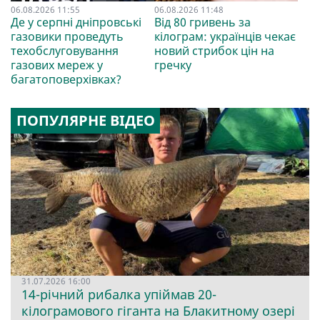
06.08.2026 11:55
06.08.2026 11:48
Де у серпні дніпровські
Від 80 гривень за
газовики проведуть
кілограм: українців чекає
техобслуговування
новий стрибок цін на
газових мереж у
гречку
багатоповерхівках?
ПОПУЛЯРНЕ ВІДЕО
31.07.2026 16:00
14-річний рибалка упіймав 20-
кілограмового гіганта на Блакитному озері