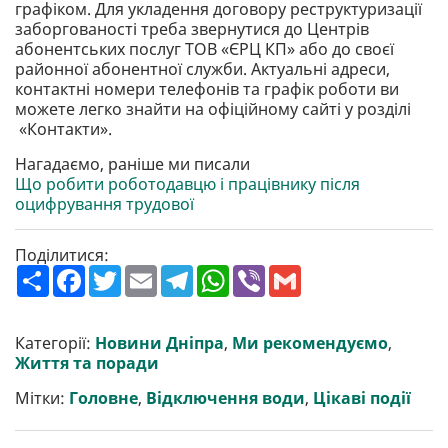
графіком. Для укладення договору реструктуризації
заборгованості треба звернутися до Центрів
абонентських послуг ТОВ «ЄРЦ КП» або до своєї
районної абонентної служби. Актуальні адреси,
контактні номери телефонів та графік роботи ви
можете легко знайти на офіційному сайті у розділі
«Контакти».
Нагадаємо, раніше ми писали
Що робити роботодавцю і працівнику після
оцифрування трудової
Поділитися:
П
F
T
E
T
W
V
G
о
a
w
m
e
h
i
m
ш
c
i
a
l
a
b
a
и
e
t
i
e
t
e
i
р
b
t
l
g
s
r
l
Категорії:
Новини Дніпра
,
Ми рекомендуємо
,
и
o
e
r
A
Життя та поради
т
o
r
a
p
и
k
m
p
Мітки:
Головне
,
Відключення води
,
Цікаві події