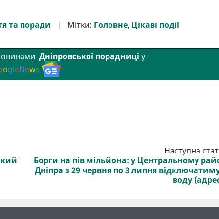
я та поради
Мітки:
Головне
,
Цікаві події
 новинами
Дніпровської порадниці
у
o
o
g
l
e
N
e
w
s
Наступна стат
ький
Борги на пів мільйона: у Центральному рай
Дніпра з 29 червня по 3 липня відключатим
воду (адре