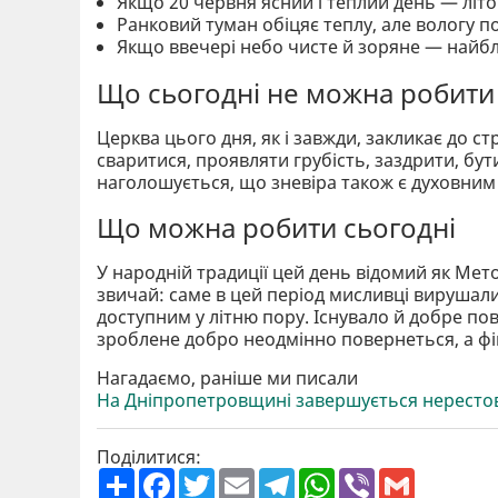
Якщо 20 червня ясний і теплий день — літо
Ранковий туман обіцяє теплу, але вологу 
Якщо ввечері небо чисте й зоряне — найбл
Що сьогодні не можна робити
Церква цього дня, як і завжди, закликає до с
сваритися, проявляти грубість, заздрити, бу
наголошується, що зневіра також є духовним г
Що можна робити сьогодні
У народній традиції цей день відомий як Мет
звичай: саме в цей період мисливці вирушал
доступним у літню пору. Існувало й добре по
зроблене добро неодмінно повернеться, а фі
Нагадаємо, раніше ми писали
На Дніпропетровщині завершується нерестов
Поділитися:
П
F
T
E
T
W
V
G
о
a
w
m
e
h
i
m