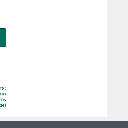
тя:
оні
уть
си)