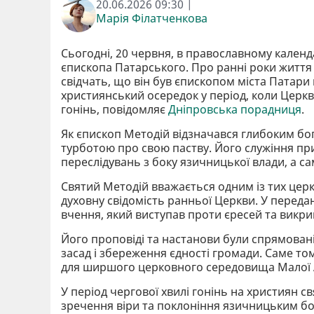
20.06.2026 09:30 |
Марія Філатченкова
Сьогодні, 20 червня, в православному кален
єпископа Патарського. Про ранні роки життя
свідчать, що він був єпископом міста Патари 
християнський осередок у період, коли Церк
гонінь, повідомляє
Дніпровська порадниця
.
Як єпископ Методій відзначався глибоким бог
турботою про свою паству. Його служіння пр
переслідувань з боку язичницької влади, а с
Святий Методій вважається одним із тих церко
духовну свідомість ранньої Церкви. У переда
вчення, який виступав проти єресей та викри
Його проповіді та настанови були спрямовані
засад і збереження єдності громади. Саме том
для ширшого церковного середовища Малої А
У період чергової хвилі гонінь на християн 
зречення віри та поклоніння язичницьким б