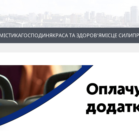
МІСТИКА
ГОСПОДИНЯ
КРАСА ТА ЗДОРОВ’Я
МІСЦЕ СИЛИ
ПР