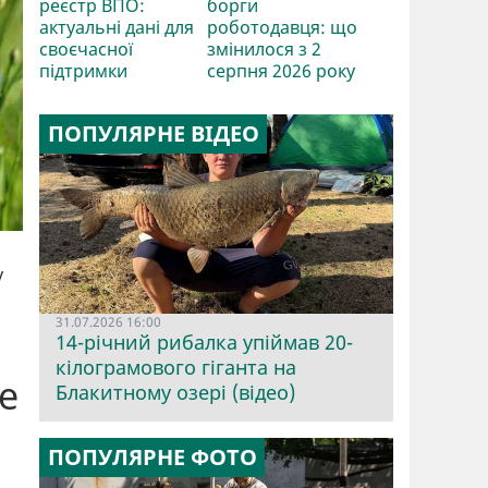
реєстр ВПО:
борги
актуальні дані для
роботодавця: що
своєчасної
змінилося з 2
підтримки
серпня 2026 року
ПОПУЛЯРНЕ ВІДЕО
у
31.07.2026 16:00
14-річний рибалка упіймав 20-
кілограмового гіганта на
е
Блакитному озері (відео)
ПОПУЛЯРНЕ ФОТО