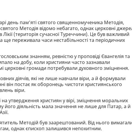
дарі день пам’яті святого священномученика Методія,
 святого Методія відомо небагато, однак церковні джере
в Лікії (територія сучасної Туреччини). Це був важливий
ва ще переживала часи нестабільності та періодичних
ословським знанням, ревністю у проповіді Євангелія та
ипало на добу, коли християни часто зазнавали
амі церковні громади потребували духовного зміцнення.
вних діячів, які не лише навчали віри, а й формували
нні він постає як оборонець чистоти християнського
влень віри.
 на утвердження християн у вірі, зміцнення моральних
у його діяльність мала значення не лише для Патар, а й
зії.
святитель Методій був заарештований. Від нього вимагал
огам, однак єпископ залишився непохитним.