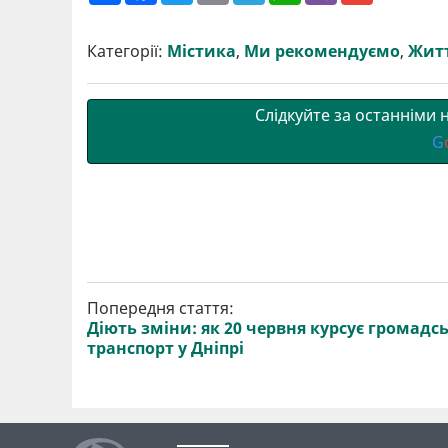
ш
c
i
a
l
a
b
a
и
e
t
i
e
t
e
i
р
b
t
l
g
s
r
l
Категорії:
Містика
,
Ми рекомендуємо
,
Житт
и
o
e
r
A
т
o
r
a
p
и
k
m
p
Слідкуйте за останніми
G
Попередня стаття:
Діють зміни: як 20 червня курсує громадс
транспорт у Дніпрі