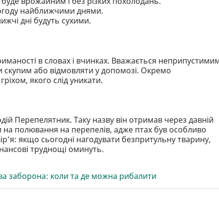
 буде врожайним і без різких похолодань.
погоду найближчими днями.
ижчі дні будуть сухими.
триманості в словах і вчинках. Вважається неприпустими
ти скупим або відмовляти у допомозі. Окремо
ріхом, якого слід уникати.
одій Перепелятник. Таку назву він отримав через давній
и на полювання на перепелів, адже птах був особливо
вір’я: якщо сьогодні нагодувати безпритульну тварину,
нансові труднощі оминуть.
а заборона: коли та де можна рибалити