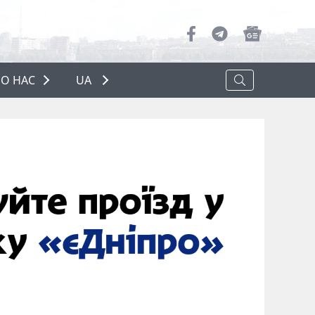
О НАС
UA
ПРО НАС
РЕКЛАМА
ПОЛІТИКА КОНФІДЕНЦІЙНОСТІ