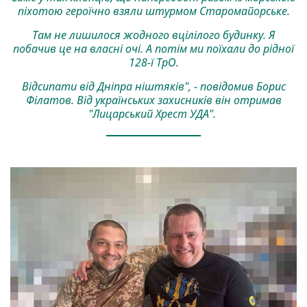
піхотою героїчно взяли штурмом Старомайорське.
Там не лишилося жодного вцілілого будинку. Я
побачив це на власні очі. А потім ми поїхали до рідної
128-ї ТрО.
Відсипати від Дніпра ніштяків", - повідомив Борис
Філатов. Від українських захисників він отримав
"Лицарський Хрест УДА".