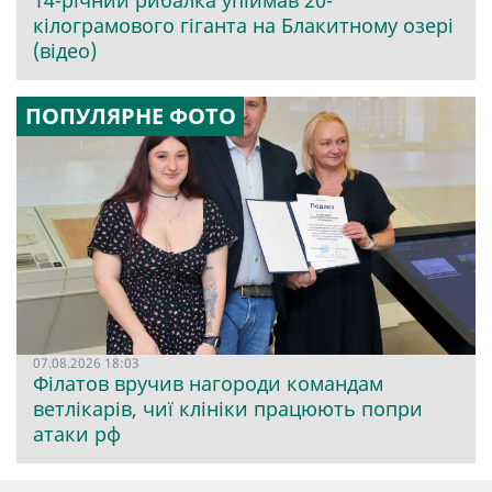
14-річний рибалка упіймав 20-
кілограмового гіганта на Блакитному озері
(відео)
ПОПУЛЯРНЕ ФОТО
07.08.2026 18:03
Філатов вручив нагороди командам
ветлікарів, чиї клініки працюють попри
атаки рф