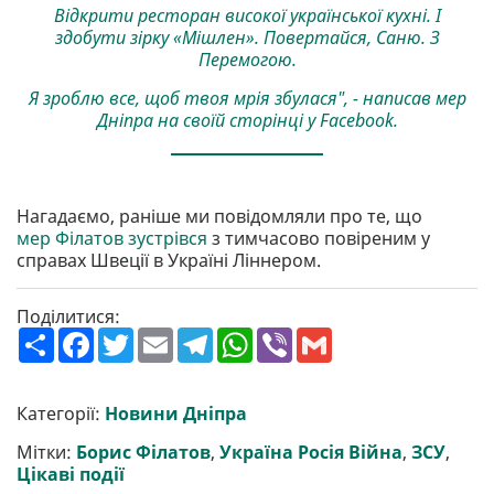
Відкрити ресторан високої української кухні. І
здобути зірку «Мішлен». Повертайся, Саню. З
Перемогою.
Я зроблю все, щоб твоя мрія збулася", - написав мер
Дніпра на своїй сторінці у Facebook.
Нагадаємо, раніше ми повідомляли про те, що
мер Філатов зустрівся
з тимчасово повіреним у
справах Швеції в Україні Ліннером.
Поділитися:
П
F
T
E
T
W
V
G
о
a
w
m
e
h
i
m
ш
c
i
a
l
a
b
a
и
e
t
i
e
t
e
i
р
b
t
l
g
s
r
l
Категорії:
Новини Дніпра
и
o
e
r
A
т
o
r
a
p
Мітки:
Борис Філатов
,
Україна Росія Війна
,
ЗСУ
,
и
k
m
p
Цікаві події