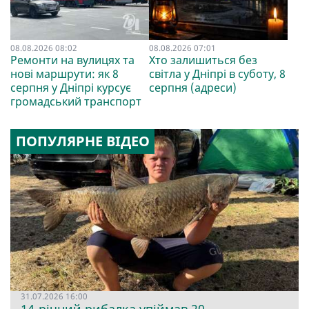
08.08.2026 08:02
08.08.2026 07:01
Ремонти на вулицях та
Хто залишиться без
нові маршрути: як 8
світла у Дніпрі в суботу, 8
серпня у Дніпрі курсує
серпня (адреси)
громадський транспорт
ПОПУЛЯРНЕ ВІДЕО
31.07.2026 16:00