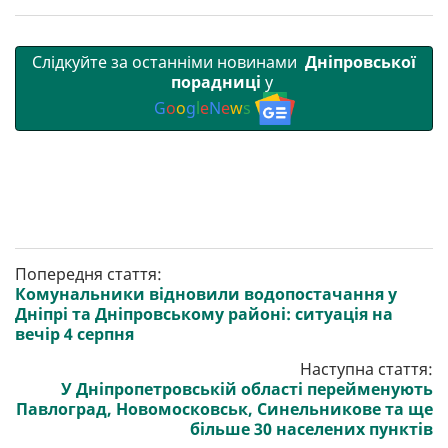
Слідкуйте за останніми новинами
Дніпровської
порадниці
у
G
o
o
g
l
e
N
e
w
s
Попередня стаття:
Комунальники відновили водопостачання у
Дніпрі та Дніпровському районі: ситуація на
вечір 4 серпня
Наступна стаття:
У Дніпропетровській області перейменують
Павлоград, Новомосковськ, Синельникове та ще
більше 30 населених пунктів