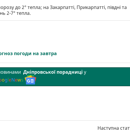
орозу до 2° тепла; на Закарпатті, Прикарпатті, півдні та
нь 2-7° тепла.
огноз погоди на завтра
 новинами
Дніпровської порадниці
у
o
o
g
l
e
N
e
w
s
Наступна стат