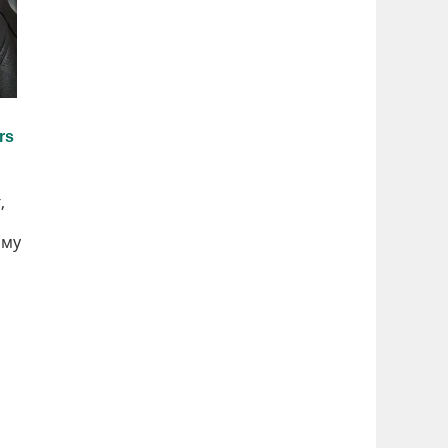
,
ому