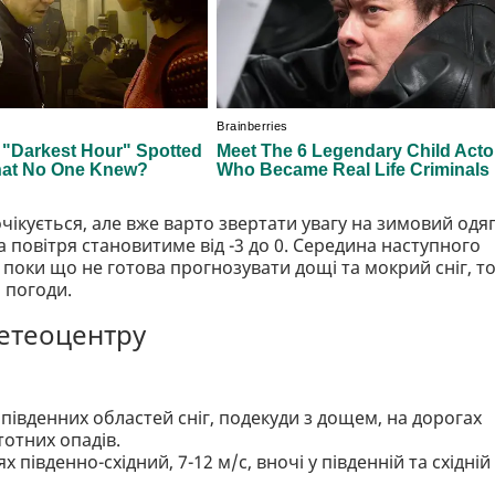
очікується, але вже варто звертати увагу на зимовий одяг
повітря становитиме від -3 до 0. Середина наступного
поки що не готова прогнозувати дощі та мокрий сніг, т
 погоди.
метеоцентру
а південних областей сніг, подекуди з дощем, на дорогах
тотних опадів.
 південно-східний, 7-12 м/с, вночі у південній та східній