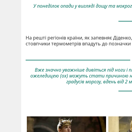
У понеділок опади у вигляді дощу та мокрого
На решті регіонів країни, як запевняє Діденко
стовпчики термометрів впадуть до позначки у 
Вже значно уважніше дивіться під ноги і пі
ожеледицею (ох) можуть стати причиною неб
градусів морозу, вдень від 2