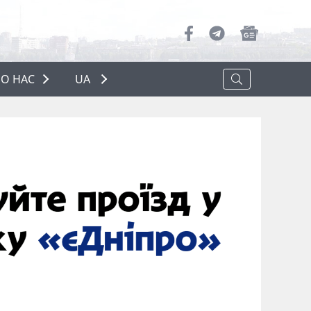
О НАС
UA
ПРО НАС
РЕКЛАМА
ПОЛІТИКА КОНФІДЕНЦІЙНОСТІ