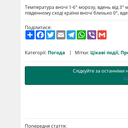
Температура вночі 1-6° морозу, вдень від 3° м
південному сході країни вночі близько 0°, вде
Поділитися:
П
F
T
E
T
W
V
G
о
a
w
m
e
h
i
m
ш
c
i
a
l
a
b
a
и
e
t
i
e
t
e
i
р
b
t
l
g
s
r
l
Категорії:
Погода
Мітки:
Цікаві події
,
Пр
и
o
e
r
A
т
o
r
a
p
и
k
m
p
Слідкуйте за останніми
G
Попередня стаття: