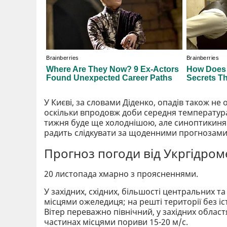
У Києві, за словами Діденко, опадів також не 
оскільки впродовж доби середня температура 
тижня буде ще холоднішою, але синоптикиня 
радить слідкувати за щоденними прогнозами
Прогноз погоди від Укргідро
20 листопада хмарно з проясненнями.
У західних, східних, більшості центральних т
місцями ожеледиця; на решті території без іс
Вітер переважно північний, у західних областях
частинах місцями пориви 15-20 м/с.