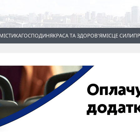
МІСТИКА
ГОСПОДИНЯ
КРАСА ТА ЗДОРОВ’Я
МІСЦЕ СИЛИ
ПР