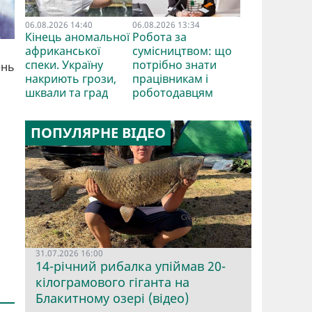
06.08.2026 14:40
06.08.2026 13:34
Кінець аномальної
Робота за
африканської
сумісництвом: що
спеки. Україну
потрібно знати
ень
накриють грози,
працівникам і
шквали та град
роботодавцям
ПОПУЛЯРНЕ ВІДЕО
31.07.2026 16:00
14-річний рибалка упіймав 20-
кілограмового гіганта на
Блакитному озері (відео)