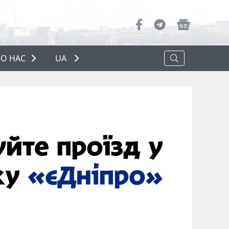
О НАС
UA
ПРО НАС
РЕКЛАМА
ПОЛІТИКА КОНФІДЕНЦІЙНОСТІ