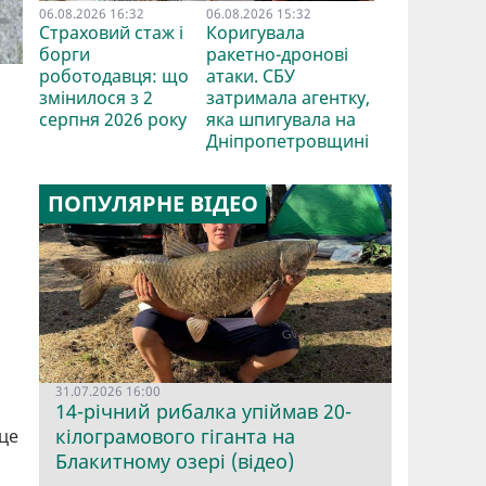
06.08.2026 16:32
06.08.2026 15:32
Страховий стаж і
Коригувала
борги
ракетно-дронові
роботодавця: що
атаки. СБУ
змінилося з 2
затримала агентку,
серпня 2026 року
яка шпигувала на
Дніпропетровщині
ПОПУЛЯРНЕ ВІДЕО
31.07.2026 16:00
14-річний рибалка упіймав 20-
кілограмового гіганта на
 це
Блакитному озері (відео)