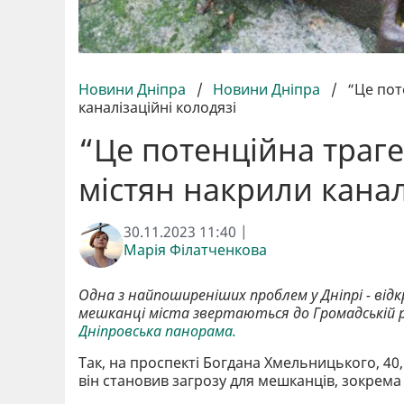
Новини Дніпра
/
Новини Дніпра
/
“Це пот
каналізаційні колодязі
“Це потенційна траге
містян накрили канал
30.11.2023 11:40 |
Марія Філатченкова
Одна з найпоширеніших проблем у Дніпрі - від
мешканці міста звертаються до Громадській р
Дніпровська панорама.
Так, на проспекті Богдана Хмельницького, 40,
він становив загрозу для мешканців, зокрема 