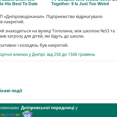
П «Дніпроводоканал». Підприємство відреагувало
ув накритий.
ий знаходиться на вулиці Тополина, між школою №53 та
ив загрозу для дітей, які йдуть до школи.
ративно і колодязь був накритий.
орічні ялинки у Дніпрі: від 250 до 1500 гривень
ікаві події
 новинами
Дніпровської порадниці
у
o
o
g
l
e
N
e
w
s