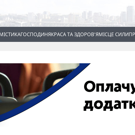
МІСТИКА
ГОСПОДИНЯ
КРАСА ТА ЗДОРОВ’Я
МІСЦЕ СИЛИ
ПР