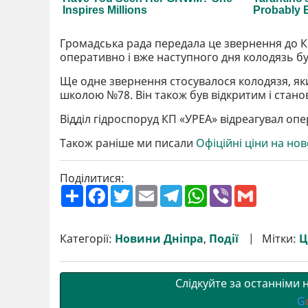
Громадська рада передала це звернення до К
оперативно і вже наступного дня колодязь б
Ще одне звернення стосувалося колодязя, як
школою №78. Він також був відкритим і станов
Відділ гідроспоруд КП «УРЕА» відреагувал опе
Також раніше ми писали
Офіційні ціни на нов
Поділитися:
П
F
T
E
T
W
V
G
о
a
w
m
e
h
i
m
ш
c
i
a
l
a
b
a
и
e
t
i
e
t
e
i
р
b
t
l
g
s
r
l
Категорії:
Новини Дніпра
,
Події
Мітки:
Ц
и
o
e
r
A
т
o
r
a
p
и
k
m
p
Слідкуйте за останніми
G