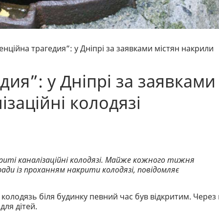
енційна трагедия”: у Дніпрі за заявками містян накрили
дия”: у Дніпрі за заявками
ізаційні колодязі
криті каналізаційні колодязі. Майже кожного тижня
ади із проханням накрити колодязі, повідомляє
 колодязь біля будинку певний час був відкритим. Через
для дітей.