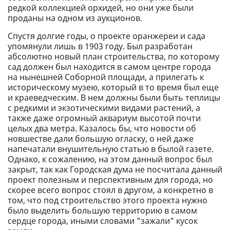
редкой коллекцией орхидей, но они уже были
проданы на одном из аукционов.
Спустя долгие годы, о проекте оранжереи и сада
упомянули лишь в 1903 году. Был разработан
абсолютно новый план строительства, по которому
сад должен был находится в самом центре города
на нынешней Соборной площади, а прилегать к
историческому музею, который в то время был еще
и краеведческим. В нем должны были быть теплицы
с редкими и экзотическими видами растений, а
также даже огромный аквариум высотой почти
целых два метра. Казалось бы, что новости об
новшестве дали большую огласку, о ней даже
напечатали внушительную статью в былой газете.
Однако, к сожалению, на этом данный вопрос был
закрыт, так как Городская дума не посчитала данный
проект полезным и перспективным для города, но
скорее всего вопрос стоял в другом, а конкретно в
том, что под строительство этого проекта нужно
было выделить большую территорию в самом
сердце города, иными словами "зажали" кусок