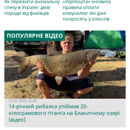
Як пережити аномальну
«Укрпошта» оновила
спеку в Україні: дієві
правила оплати
поради від фахівців
комуналки: які дані
попросять у клієнтів
ПОПУЛЯРНЕ ВІДЕО
31.07.2026 16:00
14-річний рибалка упіймав 20-
кілограмового гіганта на Блакитному озері
(відео)