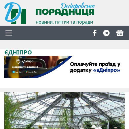
новини, плітки та поради
ЄДНІПРО