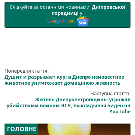
Слідкуйте за останніми новинами
Дніпровської
порадниці
у
G
o
o
g
l
e
N
e
w
s
Попередня стаття:
Душит и разрывает кур: в Днепре неизвестное
животное уничтожает домашнюю живность
Наступна стаття:
Житель Днепропетровщины угрожал
убийствами воинам ВСУ, выкладывая видео на
YouTube
ГОЛОВНЕ