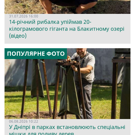
31.07.2026 16:00
14-річний рибалка упіймав 20-
кілограмового гіганта на Блакитному озері
(відео)
ПОПУЛЯРНЕ ФОТО
06.08.2026 10:22
У Дніпрі в парках встановлюють спеціальні
мішки для поливу дерев