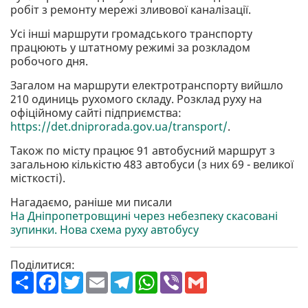
робіт з ремонту мережі зливової каналізації.
Усі інші маршрути громадського транспорту
працюють у штатному режимі за розкладом
робочого дня.
Загалом на маршрути електротранспорту вийшло
210 одиниць рухомого складу. Розклад руху на
офіційному сайті підприємства:
https://det.dniprorada.gov.ua/transport/
.
Також по місту працює 91 автобусний маршрут з
загальною кількістю 483 автобуси (з них 69 - великої
місткості).
Нагадаємо, раніше ми писали
На Дніпропетровщині через небезпеку скасовані
зупинки. Нова схема руху автобусу
Поділитися:
П
F
T
E
T
W
V
G
о
a
w
m
e
h
i
m
ш
c
i
a
l
a
b
a