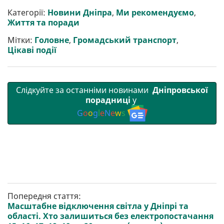
и
e
t
i
e
t
e
i
р
b
t
l
g
s
r
l
Категорії:
Новини Дніпра
,
Ми рекомендуємо
,
и
o
e
r
A
Життя та поради
т
o
r
a
p
и
k
m
p
Мітки:
Головне
,
Громадський транспорт
,
Цікаві події
Слідкуйте за останніми новинами
Дніпровської
порадниці
у
G
o
o
g
l
e
N
e
w
s
Попередня стаття:
Масштабне відключення світла у Дніпрі та
області. Хто залишиться без електропостачання