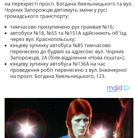
на перехресті просп. Богдана Хмельницького та вул.
Чорних Запорожців діятимуть зміни у русі
громадського транспорту:
тимчасово призупинено рух трамвая №16;
автобуси №18, №55 та №151А здійснюють об’їзд
через вул. Краснопільську;
кінцеву зупинку автобуса №85 тимчасово
перенесено до будівлі за адресою: вул. Чорних
Запорожців, 2А (біля відділення «Нова пошта»);
кінцеву зупинку автобуса №136А на час
проведення робіт перенесено з вул. Інженерної
на просп. Богдана Хмельницького, 123.