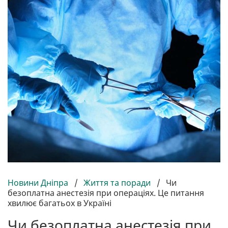
Новини Дніпра
/
Життя та поради
/
Чи
безоплатна анестезія при операціях. Це питання
хвилює багатьох в Україні
Чи безоплатна анестезія при