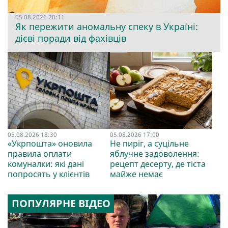
05.08.2026 20:11
Як пережити аномальну спеку в Україні:
дієві поради від фахівців
05.08.2026 18:30
05.08.2026 17:00
«Укрпошта» оновила
Не пиріг, а суцільне
правила оплати
яблучне задоволення:
комуналки: які дані
рецепт десерту, де тіста
попросять у клієнтів
майже немає
ПОПУЛЯРНЕ ВІДЕО