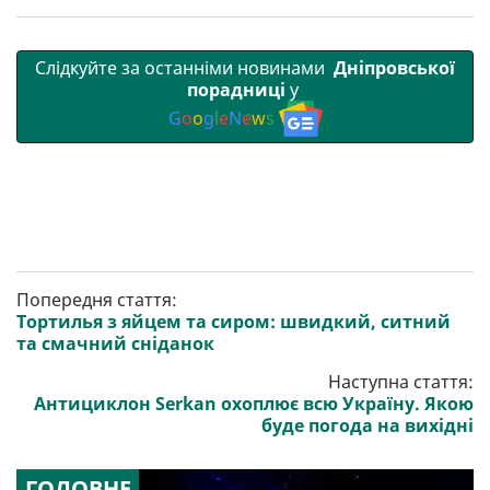
Слідкуйте за останніми новинами
Дніпровської
порадниці
у
G
o
o
g
l
e
N
e
w
s
Попередня стаття:
Тортилья з яйцем та сиром: швидкий, ситний
та смачний сніданок
Наступна стаття:
Антициклон Serkan охоплює всю Україну. Якою
буде погода на вихідні
ГОЛОВНЕ