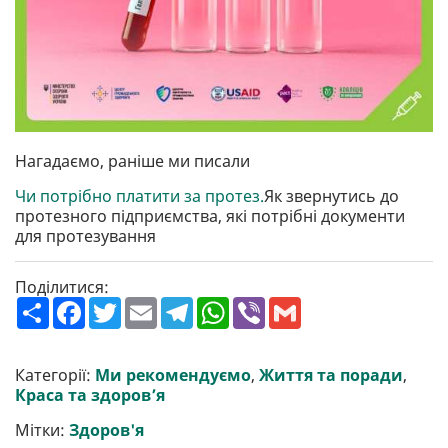
Нагадаємо, раніше ми писали
Чи потрібно платити за протез.
Як звернутись до
протезного підприємства, які потрібні документи
для протезування
Поділитися:
П
F
T
E
T
W
V
G
о
a
w
m
e
h
i
m
ш
c
i
a
l
a
b
a
и
e
t
i
e
t
e
i
р
b
t
l
g
s
r
l
Категорії:
Ми рекомендуємо
,
Життя та поради
,
и
o
e
r
A
Краса та здоров’я
т
o
r
a
p
и
k
m
p
Мітки:
Здоров'я