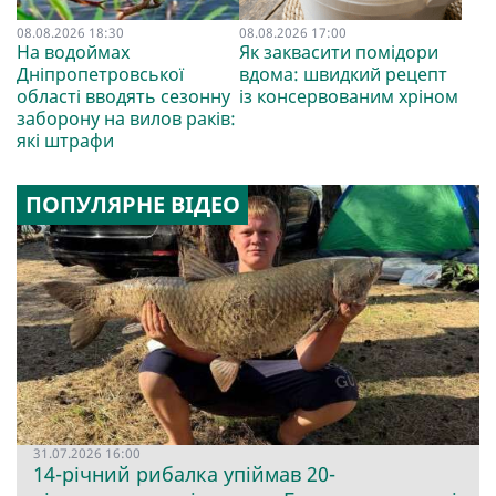
08.08.2026 18:30
08.08.2026 17:00
На водоймах
Як заквасити помідори
Дніпропетровської
вдома: швидкий рецепт
області вводять сезонну
із консервованим хріном
заборону на вилов раків:
які штрафи
ПОПУЛЯРНЕ ВІДЕО
31.07.2026 16:00
14-річний рибалка упіймав 20-