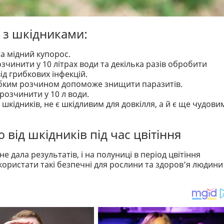
 з шкідниками:
та мідний купорос.
чинити у 10 літрах води та декілька разів обробити
ід грибкових інфекцій.
абким розчином допоможе знищити паразитів.
озчинити у 10 л води.
шкідників, не є шкідливим для довкілля, а й є ще чудови
від шкідників під час цвітіння
 дала результатів, і на полуниці в період цвітіння
користати такі безпечні для рослини та здоров’я людини