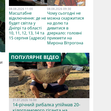
08.08.2026 11:00
08.08.2026 09:30
Масштабне
Чому сьогодні не
відключення: де не
можна скаржитися
будет світла у
на долю та
Дніпрі та області
дивитися в
10, 11, 12, 13, 14 та
дзеркало: головні
15 серпня (адреси)
прикмети на
Мирона Вітрогона
ПОПУЛЯРНЕ ВІДЕО
би
31.07.2026 16:00
14-річний рибалка упіймав 20-
кілограмового гіганта на