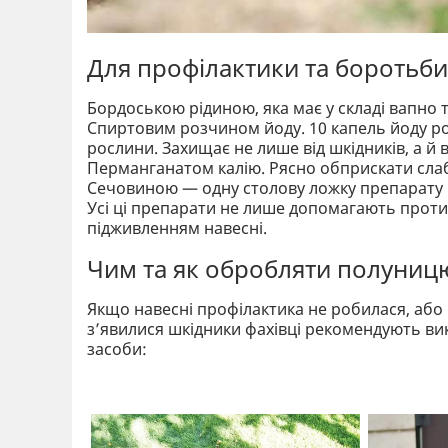
Для профілактики та боротьби
Бордоською рідиною, яка має у складі вапно 
Спиртовим розчином йоду. 10 капель йоду роз
рослини. Захищає не лише від шкідників, а й в
Перманганатом калію. Рясно обприскати сл
Сечовиною — одну столову ложку препарату р
Усі ці препарати не лише допомагають проти 
підживленням навесні.
Чим та як обробляти полуницю 
Якщо навесні профілактика не робилася, або не
з’явилися шкідники фахівці рекомендують ви
засоби: