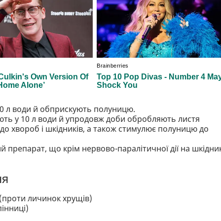
10 л води й обприскують полуницю.
яють у 10 л води й упродовж доби обробляють листя
 до хвороб і шкідників, а також стимулює полуницю до
й препарат, що крім нервово-паралітичної дії на шкідник
ня
(проти личинок хрущів)
інниці)