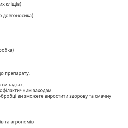
х кліщів)
о довгоносика)
робка)
до препарату.
х випадках.
рофілактичним заходам.
обробці ви зможете виростити здорову та смачну
ів та агрономів