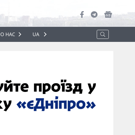
О НАС
UA
ПРО НАС
РЕКЛАМА
ПОЛІТИКА КОНФІДЕНЦІЙНОСТІ