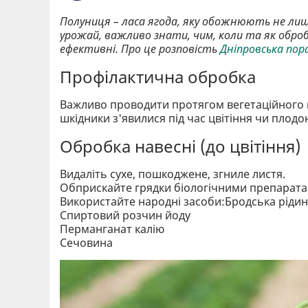
Полуниця – ласа ягода, яку обожнюють не ли
урожай, важливо знати, чим, коли та як оброб
ефективні. Про це розповість
Дніпровська пор
Профілактична обробка
Важливо проводити протягом вегетаційного п
шкідники з'явилися під час цвітіння чи плод
Обробка навесні (до цвітіння)
Видаліть сухе, пошкоджене, згниле листя.
Обприскайте грядки біологічними препаратами
Використайте народні засоби:Бродська ріди
Спиртовий розчин йоду
Перманганат калію
Сечовина