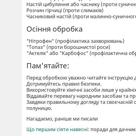
Настій цибулиння або часнику (проти сунични
Розчин гірчиці (проти слимаків)
Часниковий настій (проти малинно-суничног
Осіння обробка
"Нітрофен" (профілактика захворювань)
"Топаз" (проти борошнистої роси)
"Актелік" або "Карбофос" (профілактична об
Пам'ятайте:
Перед обробкою уважно читайте інструкцію 
Дотримуйтесь правил безпеки.
Використовуйте хімічні засоби лише у крайні
Віддавайте перевагу народним засобам та п
Завдяки правильному догляду та своєчасній 
полуницю.
Нагадаємо, раніше ми писали
Що першим сіяти навесні
: поради для дачник