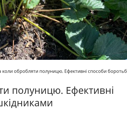
а коли обробляти полуницю. Ефективні способи бороть
ти полуницю. Ефективні
шкідниками