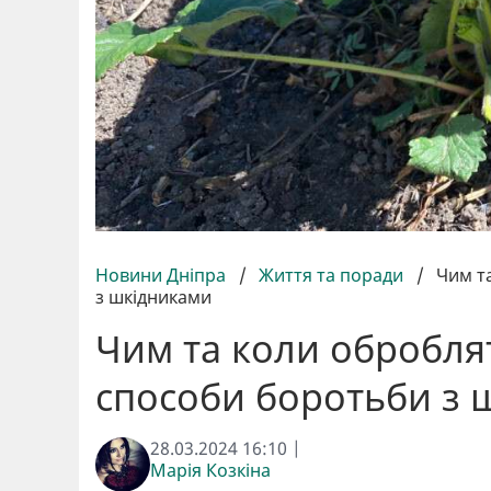
Новини Дніпра
/
Життя та поради
/
Чим т
з шкідниками
Чим та коли обробля
способи боротьби з 
28.03.2024 16:10 |
Марія Козкіна