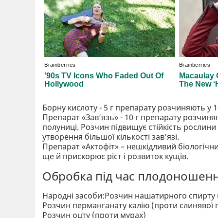
Борну кислоту - 5 г препарату розчиняють у 
Препарат «Зав’язь» - 10 г препарату розчин
полуниці. Розчин підвищує стійкість рослини
утворення більшої кількості зав’язі.
Препарат «Актофіт» – нешкідливий біологічни
ще й прискорює ріст і розвиток кущів.
Обробка під час плодоношен
Народні засоби:Розчин нашатирного спирту 
Розчин перманганату калію (проти слинявої п
Розчин оцту (проти мурах)