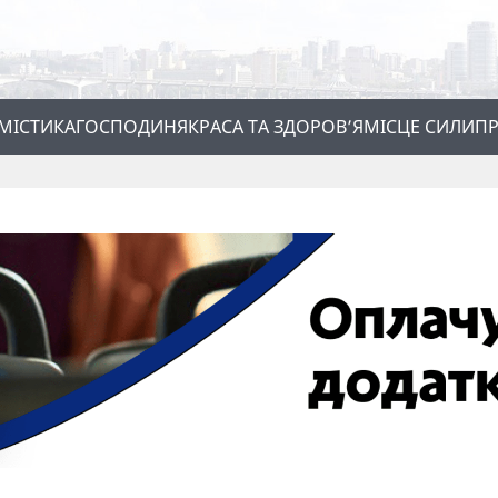
МІСТИКА
ГОСПОДИНЯ
КРАСА ТА ЗДОРОВ’Я
МІСЦЕ СИЛИ
ПР