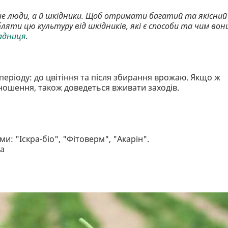
ше люди, а й шкідники. Щоб отримати багатий та якісний
ляти цю культуру від шкідників, які є способи та чим вон
адниця
.
еріоду: до цвітіння та після збирання врожаю. Якщо ж
оношення, також доведеться вживати заходів.
: "Іскра-біо", "Фітоверм", "Акарін".
на