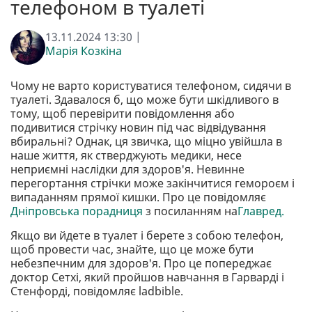
телефоном в туалеті
13.11.2024 13:30 |
Марія Козкіна
Чому не варто користуватися телефоном, сидячи в
туалеті. Здавалося б, що може бути шкідливого в
тому, щоб перевірити повідомлення або
подивитися стрічку новин під час відвідування
вбиральні? Однак, ця звичка, що міцно увійшла в
наше життя, як стверджують медики, несе
неприємні наслідки для здоров'я. Невинне
перегортання стрічки може закінчитися гемороєм і
випаданням прямої кишки. Про це повідомляє
Дніпровська порадниця
з посиланням на
Главред.
Якщо ви йдете в туалет і берете з собою телефон,
щоб провести час, знайте, що це може бути
небезпечним для здоров'я. Про це попереджає
доктор Сетхі, який пройшов навчання в Гарварді і
Стенфорді, повідомляє ladbible.