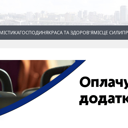
МІСТИКА
ГОСПОДИНЯ
КРАСА ТА ЗДОРОВ’Я
МІСЦЕ СИЛИ
ПР