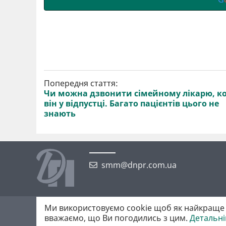
Попередня стаття:
Чи можна дзвонити сімейному лікарю, к
він у відпустці. Багато пацієнтів цього не
знають
smm@dnpr.com.ua
Ми використовуємо cookie щоб як найкраще 
©2026 https://dnpr.com.ua Дніпровська порадниця
вважаємо, що Ви погодились з цим.
Детальн
Всі права захищені. При повному або частковому використанні