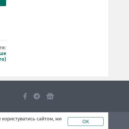
тя:
іше
то)
 користуватись сайтом, ми
OK