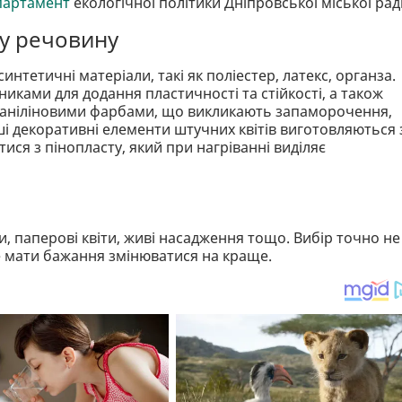
партамент
екологічної політики Дніпровської міської рад
у речовину
интетичні матеріали, такі як поліестер, латекс, органза.
ками для додання пластичності та стійкості, а також
 аніліновими фарбами, що викликають запаморочення,
нші декоративні елементи штучних квітів виготовляються 
ися з пінопласту, який при нагріванні виділяє
, паперові квіти, живі насадження тощо. Вибір точно не
 мати бажання змінюватися на краще.