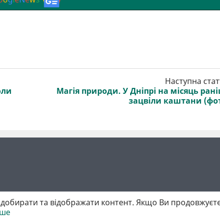
Наступна стат
оли
Магія природи. У Дніпрі на місяць ран
зацвіли каштани (фо
добирати та відображати контент. Якщо Ви продовжуєте
іше
 матеріалів обов'язкове активне гіперпосилання у першому абзаці.