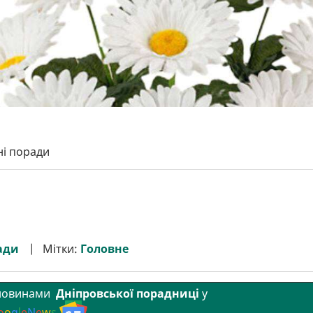
ні поради
ади
Мітки:
Головне
 новинами
Дніпровської порадниці
у
o
o
g
l
e
N
e
w
s