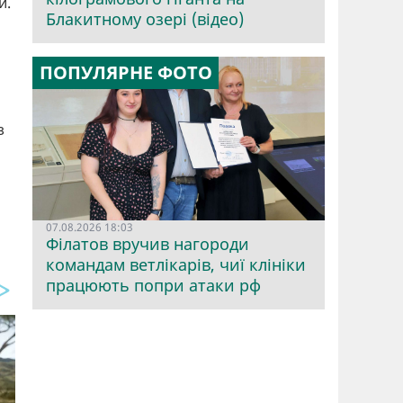
и.
Блакитному озері (відео)
ПОПУЛЯРНЕ ФОТО
з
07.08.2026 18:03
Філатов вручив нагороди
командам ветлікарів, чиї клініки
працюють попри атаки рф