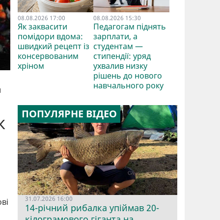
08.08.2026 17:00
08.08.2026 15:30
Як заквасити
Педагогам піднять
помідори вдома:
зарплати, а
швидкий рецепт із
студентам —
консервованим
стипендії: уряд
хріном
ухвалив низку
рішень до нового
навчального року
и
ПОПУЛЯРНЕ ВІДЕО
к
31.07.2026 16:00
ові
14-річний рибалка упіймав 20-
кілограмового гіганта на