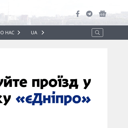
О НАС
UA
ПРО НАС
РЕКЛАМА
ПОЛІТИКА КОНФІДЕНЦІЙНОСТІ