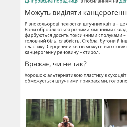
Дніпровська порадниця
з посиланням на
Де
Можуть виділяти канцерогенн
Різнокольорові пелюстки штучних квітів – це с
Вони обробляються різними хімічними складни
фарбуються досить токсичними сполуками –
головний біль, слабкість. Стебла, бутони й і
пластику. Серцевини квітів можуть виготовлят
канцерогенну речовину – стирол.
Вражає, чи не так?
Хорошою альтернативою пластику є сухоцвіти
обмежується штучними прикрасами, головне