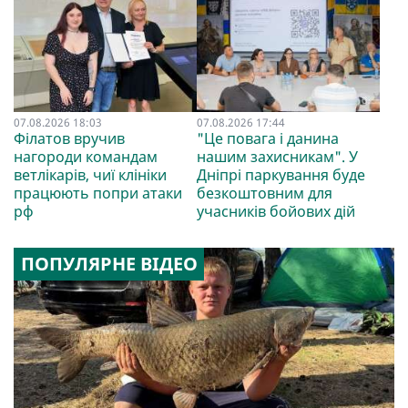
07.08.2026 18:03
07.08.2026 17:44
Філатов вручив
"Це повага і данина
нагороди командам
нашим захисникам". У
ветлікарів, чиї клініки
Дніпрі паркування буде
працюють попри атаки
безкоштовним для
рф
учасників бойових дій
ПОПУЛЯРНЕ ВІДЕО