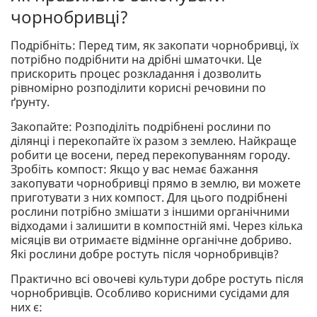
чорнобривці?
Подрібніть: Перед тим, як закопати чорнобривці, їх
потрібно подрібнити на дрібні шматочки. Це
прискорить процес розкладання і дозволить
рівномірно розподілити корисні речовини по
ґрунту.
Закопайте: Розподіліть подрібнені рослини по
ділянці і перекопайте їх разом з землею. Найкраще
робити це восени, перед перекопуванням городу.
Зробіть компост: Якщо у вас немає бажання
закопувати чорнобривці прямо в землю, ви можете
приготувати з них компост. Для цього подрібнені
рослини потрібно змішати з іншими органічними
відходами і залишити в компостній ямі. Через кілька
місяців ви отримаєте відмінне органічне добриво.
Які рослини добре ростуть після чорнобривців?
Практично всі овочеві культури добре ростуть після
чорнобривців. Особливо корисними сусідами для
них є: