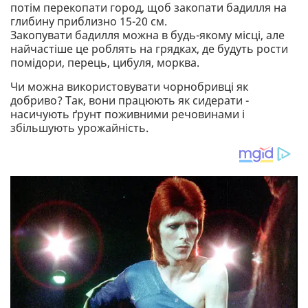
потім перекопати город, щоб закопати бадилля на
глибину приблизно 15-20 см.
Закопувати бадилля можна в будь-якому місці, але
найчастіше це роблять на грядках, де будуть рости
помідори, перець, цибуля, морква.
Чи можна використовувати чорнобривці як
добриво? Так, вони працюють як сидерати -
насичують ґрунт поживними речовинами і
збільшують урожайність.