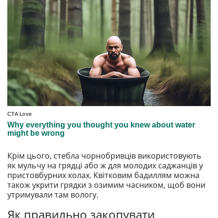
Крім цього, стебла чорнобривців використовують
як мульчу на грядці або ж для молодих саджанців у
пристовбурних колах. Квітковим бадиллям можна
також укрити грядки з озимим часником, щоб вони
утримували там вологу.
Як правильно закопувати