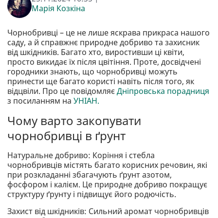
Марія Козкіна
Чорнобривці – це не лише яскрава прикраса нашого
саду, а й справжнє природне добриво та захисник
від шкідників. Багато хто, виростивши ці квіти,
просто викидає їх після цвітіння. Проте, досвідчені
городники знають, що чорнобривці можуть
принести ще багато користі навіть після того, як
відцвіли. Про це повідомляє
Дніпровська порадниця
з посиланням на
УНІАН.
Чому варто закопувати
чорнобривці в ґрунт
Натуральне добриво: Коріння і стебла
чорнобривців містять багато корисних речовин, які
при розкладанні збагачують ґрунт азотом,
фосфором і калієм. Це природне добриво покращує
структуру ґрунту і підвищує його родючість.
Захист від шкідників: Сильний аромат чорнобривців