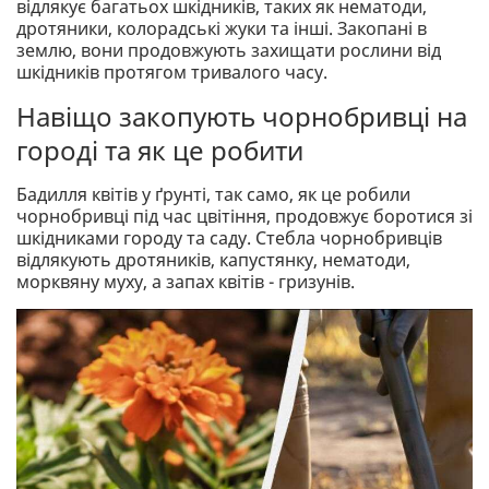
відлякує багатьох шкідників, таких як нематоди,
дротяники, колорадські жуки та інші. Закопані в
землю, вони продовжують захищати рослини від
шкідників протягом тривалого часу.
Навіщо закопують чорнобривці на
городі та як це робити
Бадилля квітів у ґрунті, так само, як це робили
чорнобривці під час цвітіння, продовжує боротися зі
шкідниками городу та саду. Стебла чорнобривців
відлякують дротяників, капустянку, нематоди,
морквяну муху, а запах квітів - гризунів.