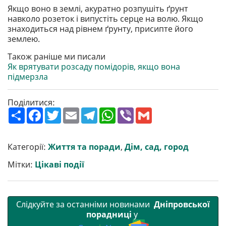
Якщо воно в землі, акуратно розпушіть ґрунт
навколо розеток і випустіть серце на волю. Якщо
знаходиться над рівнем ґрунту, присипте його
землею.
Також раніше ми писали
Як врятувати розсаду помідорів, якщо вона
підмерзла
Поділитися:
П
F
T
E
T
W
V
G
о
a
w
m
e
h
i
m
ш
c
i
a
l
a
b
a
и
e
t
i
e
t
e
i
р
b
t
l
g
s
r
l
Категорії:
Життя та поради
,
Дім, сад, город
и
o
e
r
A
т
o
r
a
p
Мітки:
Цікаві події
и
k
m
p
Слідкуйте за останніми новинами
Дніпровської
порадниці
у