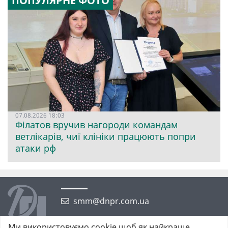
ПОПУЛЯРНЕ ФОТО
07.08.2026 18:03
Філатов вручив нагороди командам
ветлікарів, чиї клініки працюють попри
атаки рф
smm@dnpr.com.ua
Ми використовуємо cookie щоб як найкраще