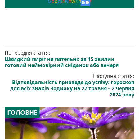
G
o
o
g
l
e
N
e
w
s
Попередня стаття:
Швидкий пиріг на пательні: за 15 хвилин
готовий неймовірний сніданок або вечеря
Наступна стаття:
Відповідальність призведе до успіху: гороскоп
для всіх знаків Зодиаку на 27 травня – 2 червня
2024 року
ГОЛОВНЕ