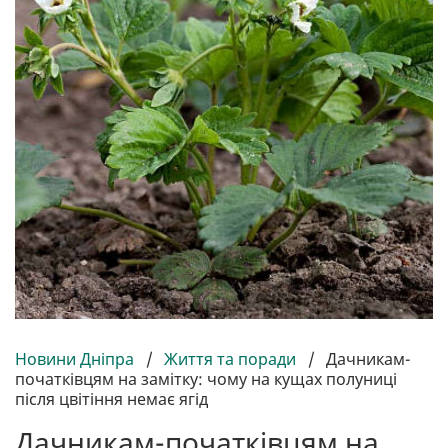
Новини Дніпра
/
Життя та поради
/
Дачникам-
початківцям на замітку: чому на кущах полуниці
після цвітіння немає ягід
Дачникам-початківцям на