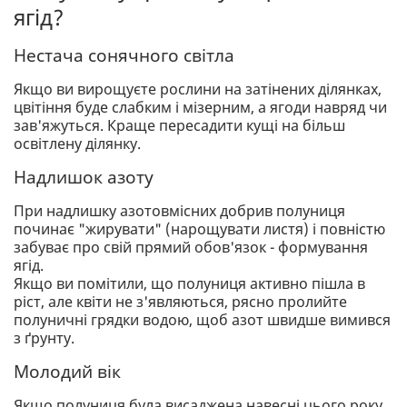
ягід?
Нестача сонячного світла
Якщо ви вирощуєте рослини на затінених ділянках,
цвітіння буде слабким і мізерним, а ягоди навряд чи
зав'яжуться. Краще пересадити кущі на більш
освітлену ділянку.
Надлишок азоту
При надлишку азотовмісних добрив полуниця
починає "жирувати" (нарощувати листя) і повністю
забуває про свій прямий обов'язок - формування
ягід.
Якщо ви помітили, що полуниця активно пішла в
ріст, але квіти не з'являються, рясно пролийте
полуничні грядки водою, щоб азот швидше вимився
з ґрунту.
Молодий вік
Якщо полуниця була висаджена навесні цього року,