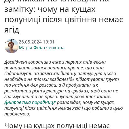
замітку: чому на кущах
полуниці після цвітіння немає
ягід
26.05.2024 19:01 |
Марія Філатченкова
Досвідчені городники вже з перших днів весни
починають замислюватися про те, що вони
садитимуть на заміській ділянці влітку. Для цього
необхідно не тільки заздалегідь підготувати ґрунт
та насіння для розсади, а й продумати, як
розмістити різні культури на грядках, щоб вони не
гальмували та не пригнічували розвиток інших.
Дніпровська порадниця
розповідає, чому на кущах
полуниці після цвітіння немає ягід і що робити з цією
проблемою.
Чому на кущах полуниці немає