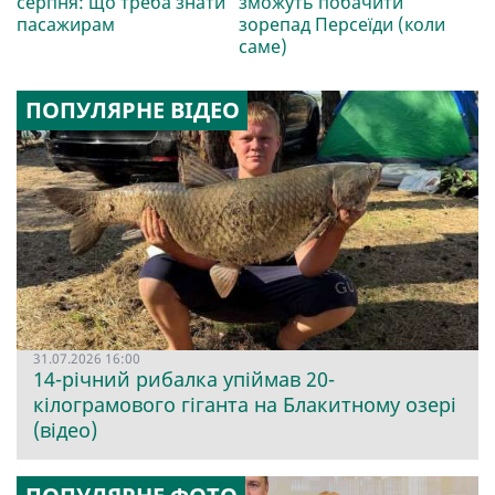
серпня: що треба знати
зможуть побачити
пасажирам
зорепад Персеїди (коли
саме)
ПОПУЛЯРНЕ ВІДЕО
31.07.2026 16:00
14-річний рибалка упіймав 20-
кілограмового гіганта на Блакитному озері
(відео)