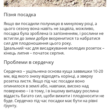
Пізня посадка
Якщо ви посадили полуницю в минулому році, а
цього сезону вона навіть не зацвіла, можливо,
посадка була зроблена із запізненням, і рослини не
встигли до зими добре вкоренитися та набратися
сил для плодоношення цього року.
Ідеальний час для висаджування молодих розеток –
кінець липня – початок серпня.
Проблеми в сердечку
Сердечко – ущільнена основа куща заввишки 10-20
мм, від якого знизу відходять корінці, а зверху
розетка листя. Якщо під час посадки воно
опинилося в землі або, навпаки, високо над
поверхнею – і в тому, і в іншому випадку рослина
віддасть багато сил, щоби вижити і плодоносити не
буде. Сердечко під час посадки має бути на рівні
ґрунту.