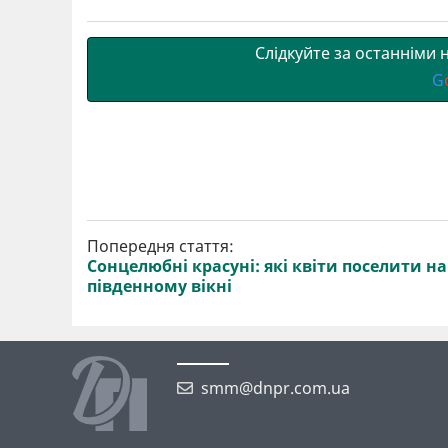
т
o
r
a
p
и
k
m
p
Слідкуйте за останніми
G
Попередня стаття:
Сонцелюбні красуні: які квіти поселити на
південному вікні
smm@dnpr.com.ua