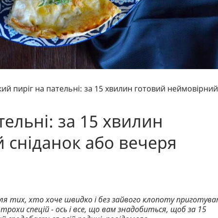
ий пиріг на пательні: за 15 хвилин готовий неймовірний
ельні: за 15 хвилин
 сніданок або вечеря
ля тих, хто хоче швидко і без зайвого клопоту приготув
трохи спецій - ось і все, що вам знадобиться, щоб за 15