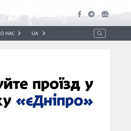
О НАС
UA
ПРО НАС
РЕКЛАМА
ПОЛІТИКА КОНФІДЕНЦІЙНОСТІ