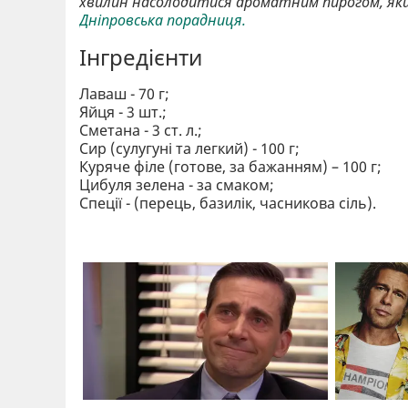
хвилин насолодитися ароматним пирогом, який
Дніпровська порадниця.
Інгредієнти
Лаваш - 70 г;
Яйця - 3 шт.;
Сметана - 3 ст. л.;
Сир (сулугуні та легкий) - 100 г;
Куряче філе (готове, за бажанням) – 100 г;
Цибуля зелена - за смаком;
Спеції - (перець, базилік, часникова сіль).