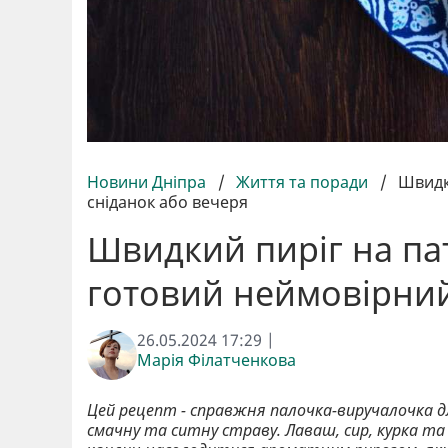
Новини Дніпра
/
Життя та поради
/
Швидк
сніданок або вечеря
Швидкий пиріг на пат
готовий неймовірний
26.05.2024 17:29 |
Марія Філатченкова
Цей рецепт - справжня палочка-виручалочка д
смачну та ситну страву. Лаваш, сир, курка та 