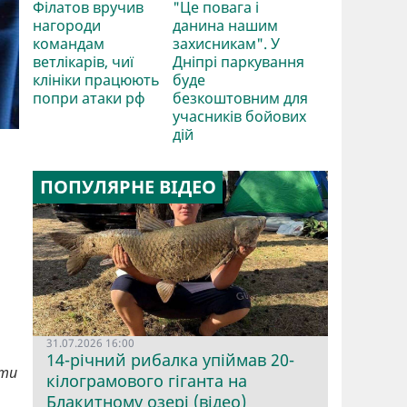
Філатов вручив
"Це повага і
нагороди
данина нашим
командам
захисникам". У
ветлікарів, чиї
Дніпрі паркування
клініки працюють
буде
попри атаки рф
безкоштовним для
учасників бойових
дій
ПОПУЛЯРНЕ ВІДЕО
31.07.2026 16:00
14-річний рибалка упіймав 20-
ати
кілограмового гіганта на
Блакитному озері (відео)