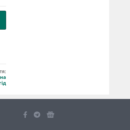
тя:
 на
гід