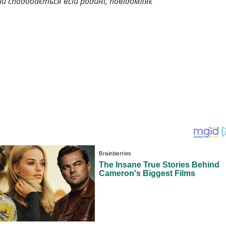
 сподобається всій родині, повідомляє