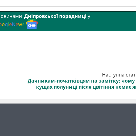
 новинами
Дніпровської порадниці
у
o
o
g
l
e
N
e
w
s
Наступна стат
Дачникам-початківцям на замітку: чому
кущах полуниці після цвітіння немає я