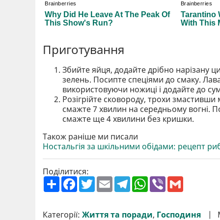
Приготування
Збийте яйця, додайте дрібно нарізану ц
зелень. Посипте спеціями до смаку. Ла
використовуючи ножиці і додайте до сум
Розігрійте сковороду, трохи змастивши
смажте 7 хвилин на середньому вогні. П
смажте ще 4 хвилини без кришки.
Також раніше ми писали
Ностальгія за шкільними обідами: рецепт риб
Поділитися:
П
F
T
E
T
W
V
G
о
a
w
m
e
h
i
m
ш
c
i
a
l
a
b
a
и
e
t
i
e
t
e
i
р
b
t
l
g
s
r
l
Категорії:
Життя та поради
,
Господиня
и
o
e
r
A