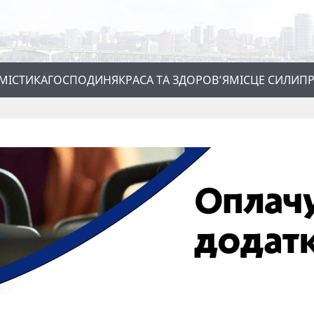
МІСТИКА
ГОСПОДИНЯ
КРАСА ТА ЗДОРОВ’Я
МІСЦЕ СИЛИ
ПР