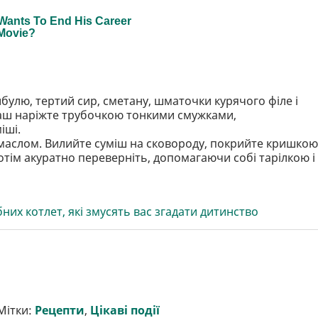
ибулю, тертий сир, сметану, шматочки курячого філе і
ваш наріжте трубочкою тонкими смужками,
іші.
 маслом. Вилийте суміш на сковороду, покрийте кришкою
отім акуратно переверніть, допомагаючи собі тарілкою і
них котлет, які змусять вас згадати дитинство
Мітки:
Рецепти
,
Цікаві події