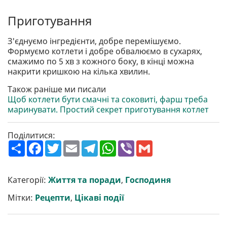
Приготування
З'єднуємо інгредієнти, добре перемішуємо.
Формуємо котлети і добре обвалюємо в сухарях,
смажимо по 5 хв з кожного боку, в кінці можна
накрити кришкою на кілька хвилин.
Також раніше ми писали
Щоб котлети бути смачні та соковиті, фарш треба
маринувати. Простий секрет приготування котлет
Поділитися:
П
F
T
E
T
W
V
G
о
a
w
m
e
h
i
m
ш
c
i
a
l
a
b
a
и
e
t
i
e
t
e
i
р
b
t
l
g
s
r
l
Категорії:
Життя та поради
,
Господиня
и
o
e
r
A
т
o
r
a
p
Мітки:
Рецепти
,
Цікаві події
и
k
m
p