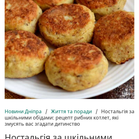
Новини Дніпра
/
Життя та поради
/
Ностальгія за
шкільними обідами: рецепт рибних котлет, які
змусять вас згадати дитинство
Ностальгія за шкільними