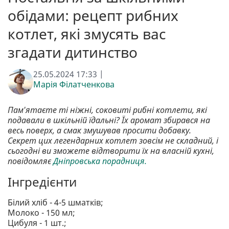
обідами: рецепт рибних
котлет, які змусять вас
згадати дитинство
25.05.2024 17:33 |
Марія Філатченкова
Пам'ятаєте ті ніжні, соковиті рибні котлети, які
подавали в шкільній їдальні? Їх аромат збирався на
весь поверх, а смак змушував просити добавку.
Секрет цих легендарних котлет зовсім не складний, і
сьогодні ви зможете відтворити їх на власній кухні,
повідомляє
Дніпровська порадниця.
Інгредієнти
Білий хліб - 4-5 шматків;
Молоко - 150 мл;
Цибуля - 1 шт.;