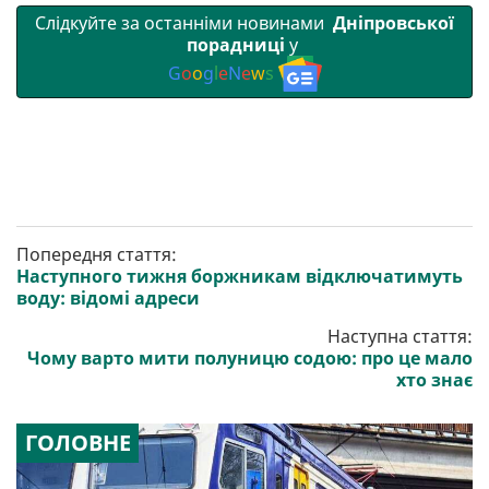
Слідкуйте за останніми новинами
Дніпровської
порадниці
у
G
o
o
g
l
e
N
e
w
s
Попередня стаття:
Наступного тижня боржникам відключатимуть
воду: відомі адреси
Наступна стаття:
Чому варто мити полуницю содою: про це мало
хто знає
ГОЛОВНЕ