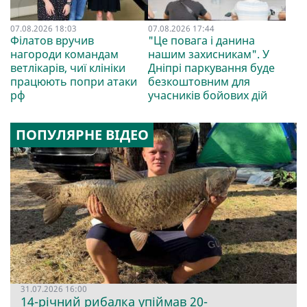
07.08.2026 18:03
07.08.2026 17:44
Філатов вручив
"Це повага і данина
нагороди командам
нашим захисникам". У
ветлікарів, чиї клініки
Дніпрі паркування буде
працюють попри атаки
безкоштовним для
рф
учасників бойових дій
ПОПУЛЯРНЕ ВІДЕО
31.07.2026 16:00
14-річний рибалка упіймав 20-