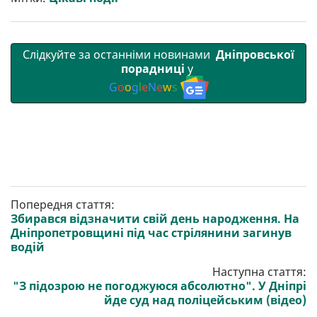
и
k
m
p
Слідкуйте за останніми новинами
Дніпровської
порадниці
у
G
o
o
g
l
e
N
e
w
s
Попередня стаття:
Збирався відзначити свій день народження. На
Дніпропетровщині під час стрілянини загинув
водій
Наступна стаття:
"З підозрою не погоджуюся абсолютно". У Дніпрі
йде суд над поліцейським (відео)