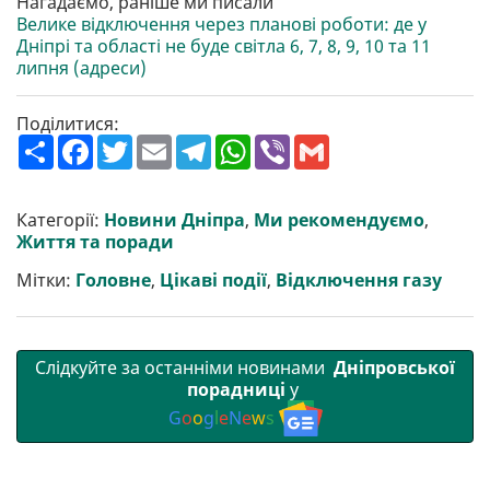
Нагадаємо, раніше ми писали
Велике відключення через планові роботи: де у
Дніпрі та області не буде світла 6, 7, 8, 9, 10 та 11
липня (адреси)
Поділитися:
П
F
T
E
T
W
V
G
о
a
w
m
e
h
i
m
ш
c
i
a
l
a
b
a
и
e
t
i
e
t
e
i
р
b
t
l
g
s
r
l
Категорії:
Новини Дніпра
,
Ми рекомендуємо
,
и
o
e
r
A
Життя та поради
т
o
r
a
p
и
k
m
p
Мітки:
Головне
,
Цікаві події
,
Відключення газу
Слідкуйте за останніми новинами
Дніпровської
порадниці
у
G
o
o
g
l
e
N
e
w
s