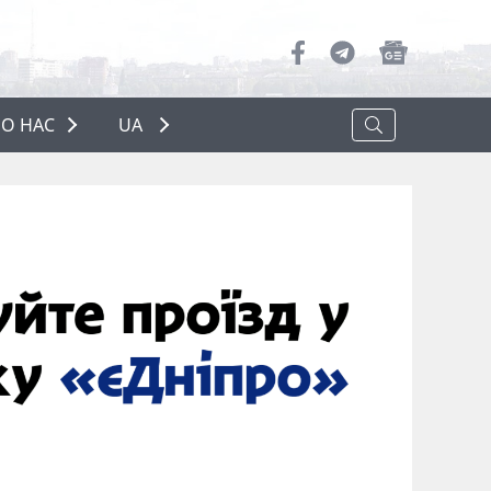
О НАС
UA
ПРО НАС
РЕКЛАМА
ПОЛІТИКА КОНФІДЕНЦІЙНОСТІ