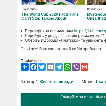
Перейдіть за посиланням
https://kub.ener
Перейдіть у розділ ""Історія розрахунків""
Оберіть підрозділ «Платіжки» та увімкніть
Ось і все! Ваш екологічний вибір зроблено!
Поділитися:
П
F
T
E
T
W
V
G
о
a
w
m
e
h
i
m
ш
c
i
a
l
a
b
a
и
e
t
i
e
t
e
i
р
b
t
l
g
s
r
l
Категорії:
Життя та поради
Мітки:
Цікаві
и
o
e
r
A
т
o
r
a
p
и
k
m
p
Слідкуйте за останніми
G