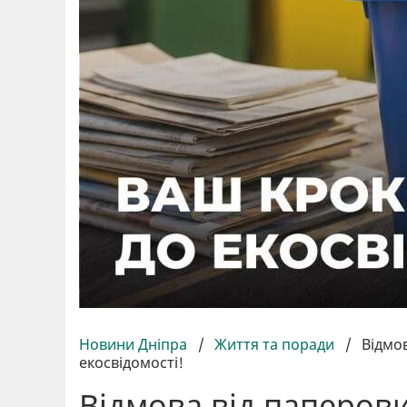
Новини Дніпра
/
Життя та поради
/
Відмов
екосвідомості!
Відмова від паперови