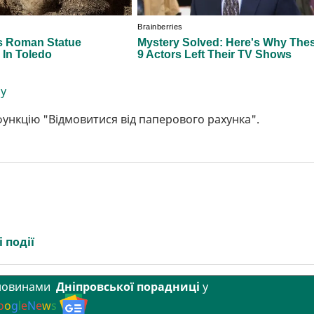
gy
 функцію "Відмовитися від паперового рахунка".
 події
 новинами
Дніпровської порадниці
у
o
o
g
l
e
N
e
w
s