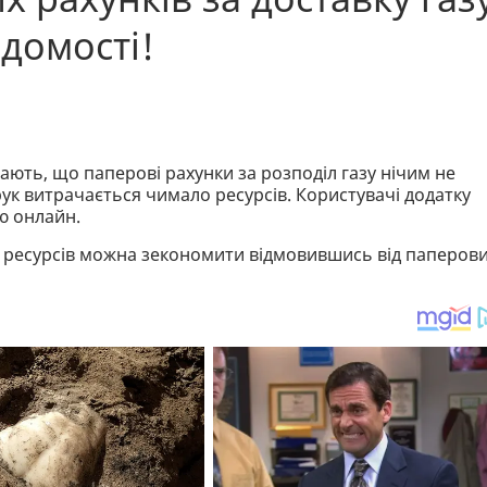
домості!
чають, що паперові рахунки за розподіл газу нічим не
друк витрачається чимало ресурсів. Користувачі додатку
ю онлайн.
ших ресурсів можна зекономити відмовившись від паперов