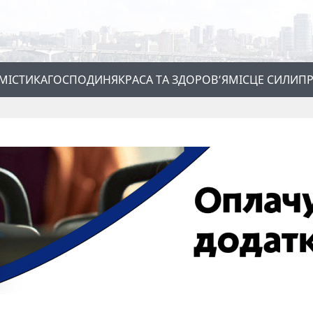
МІСТИКА
ГОСПОДИНЯ
КРАСА ТА ЗДОРОВ’Я
МІСЦЕ СИЛИ
ПР