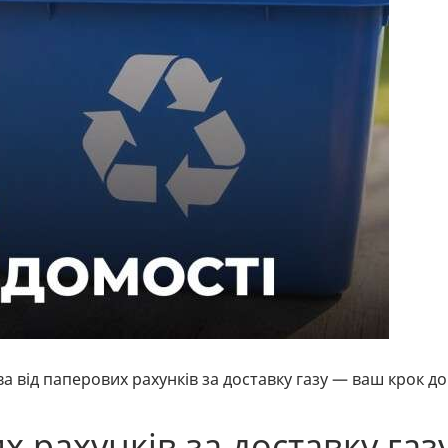
а від паперових рахунків за доставку газу — ваш крок до
х рахунків за доставку газ