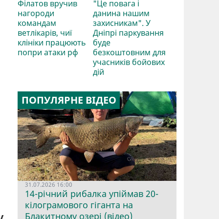
Філатов вручив
"Це повага і
нагороди
данина нашим
командам
захисникам". У
ветлікарів, чиї
Дніпрі паркування
клініки працюють
буде
попри атаки рф
безкоштовним для
учасників бойових
дій
ПОПУЛЯРНЕ ВІДЕО
31.07.2026 16:00
14-річний рибалка упіймав 20-
кілограмового гіганта на
у
Блакитному озері (відео)