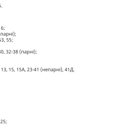
5.
16;
(парні);
53, 55;
30, 32-38 (парні);
13, 15, 15А, 23-41 (непарні), 41Д.
 25;