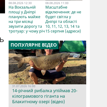
08.08.2026 12:30
08.08.2026 11:00
На Вокзальній
Масштабне
площі у Дніпрі
відключення: де не
планують майже
будет світла у
на три місяці
Дніпрі та області
звузити дорогу та
10, 11, 12, 13, 14 та
тротуар: у чому річ
15 серпня (адреси)
ь
ПОПУЛЯРНЕ ВІДЕО
е
31.07.2026 16:00
14-річний рибалка упіймав 20-
кілограмового гіганта на
Блакитному озері (відео)