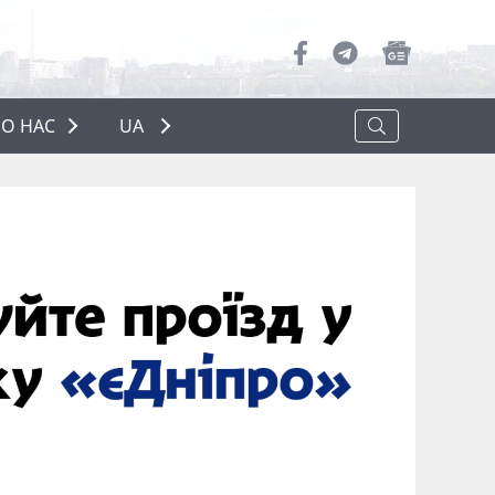
О НАС
UA
ПРО НАС
РЕКЛАМА
ПОЛІТИКА КОНФІДЕНЦІЙНОСТІ