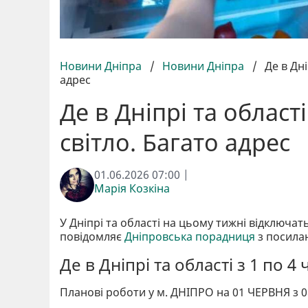
Новини Дніпра
/
Новини Дніпра
/
Де в Дн
адрес
Де в Дніпрі та облас
світло. Багато адрес
01.06.2026 07:00 |
Марія Козкіна
У Дніпрі та області на цьому тижні відключа
повідомляє
Дніпровська порадниця
з посила
Де в Дніпрі та області з 1 по 4
Планові роботи у м. ДНІПРО на 01 ЧЕРВНЯ з 08