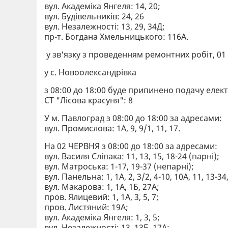
вул. Академіка Янгеля: 14, 20;
вул. Будівельників: 24, 26
вул. Незалежності: 13, 29, 34Д;
пр-т. Богдана Хмельницького: 116А.
у зв'язку з проведенням ремонтних робіт, 0
у с. Новоолександрівка
з 08:00 до 18:00 буде припинено подачу елект
СТ "Лісова красуня": 8
У м. Павлоград з 08:00 до 18:00 за адресами:
вул. Промислова: 1А, 9, 9/1, 11, 17.
На 02 ЧЕРВНЯ з 08:00 до 18:00 за адресами:
вул. Василя Сліпака: 11, 13, 15, 18-24 (парні);
вул. Матроська: 1-17, 19-37 (непарні);
вул. Панельна: 1, 1А, 2, 3/2, 4-10, 10А, 11, 13-34
вул. Макарова: 1, 1А, 1Б, 27А;
пров. Ялицевий: 1, 1А, 3, 5, 7;
пров. Листяний: 19А;
вул. Академіка Янгеля: 1, 3, 5;
вул. Незалежності: 13, 13Б, 17А;