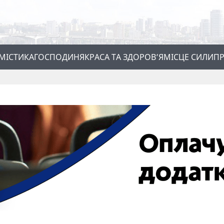
МІСТИКА
ГОСПОДИНЯ
КРАСА ТА ЗДОРОВ’Я
МІСЦЕ СИЛИ
ПР