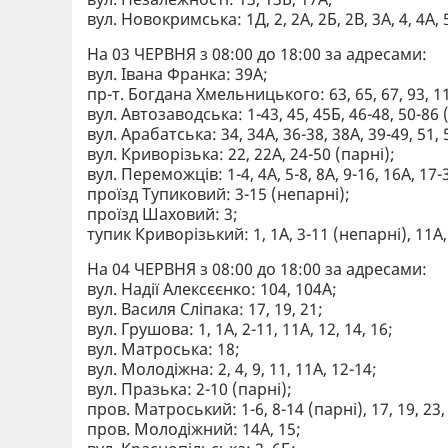
вул. Новокримська: 1Д, 2, 2А, 2Б, 2В, 3А, 4, 4А, 
На 03 ЧЕРВНЯ з 08:00 до 18:00 за адресами:
вул. Івана Франка: 39А;
пр-т. Богдана Хмельницького: 63, 65, 67, 93, 1
вул. Автозаводська: 1-43, 45, 45Б, 46-48, 50-86 
вул. Арабатська: 34, 34А, 36-38, 38А, 39-49, 51, 
вул. Криворізька: 22, 22А, 24-50 (парні);
вул. Переможців: 1-4, 4А, 5-8, 8А, 9-16, 16А, 17-
проїзд Тупиковий: 3-15 (непарні);
проїзд Шаховий: 3;
тупик Криворізький: 1, 1А, 3-11 (непарні), 11А, 
На 04 ЧЕРВНЯ з 08:00 до 18:00 за адресами:
вул. Надії Алексєєнко: 104, 104А;
вул. Василя Сліпака: 17, 19, 21;
вул. Грушова: 1, 1А, 2-11, 11А, 12, 14, 16;
вул. Матроська: 18;
вул. Молодіжна: 2, 4, 9, 11, 11А, 12-14;
вул. Празька: 2-10 (парні);
пров. Матроський: 1-6, 8-14 (парні), 17, 19, 23,
пров. Молодіжний: 14А, 15;