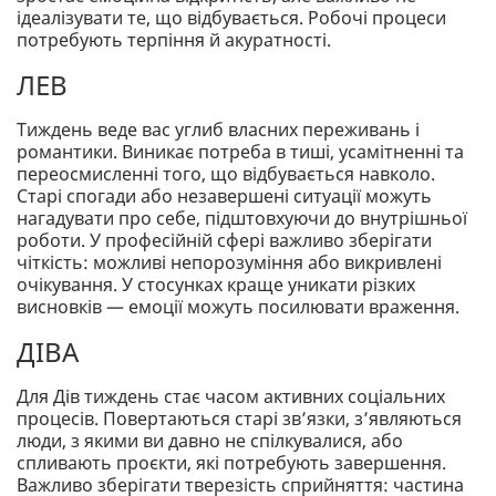
ідеалізувати те, що відбувається. Робочі процеси
потребують терпіння й акуратності.
ЛЕВ
Тиждень веде вас углиб власних переживань і
романтики. Виникає потреба в тиші, усамітненні та
переосмисленні того, що відбувається навколо.
Старі спогади або незавершені ситуації можуть
нагадувати про себе, підштовхуючи до внутрішньої
роботи. У професійній сфері важливо зберігати
чіткість: можливі непорозуміння або викривлені
очікування. У стосунках краще уникати різких
висновків — емоції можуть посилювати враження.
ДІВА
Для Дів тиждень стає часом активних соціальних
процесів. Повертаються старі зв’язки, з’являються
люди, з якими ви давно не спілкувалися, або
спливають проєкти, які потребують завершення.
Важливо зберігати тверезість сприйняття: частина