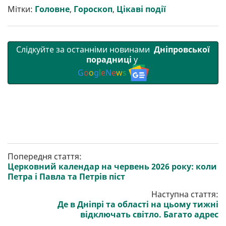
и
k
m
p
Мітки:
Головне
,
Гороскоп
,
Цікаві події
Слідкуйте за останніми новинами
Дніпровської
порадниці
у
G
o
o
g
l
e
N
e
w
s
Попередня стаття:
Церковний календар на червень 2026 року: коли
Петра і Павла та Петрів піст
Наступна стаття:
Де в Дніпрі та області на цьому тижні
відключать світло. Багато адрес