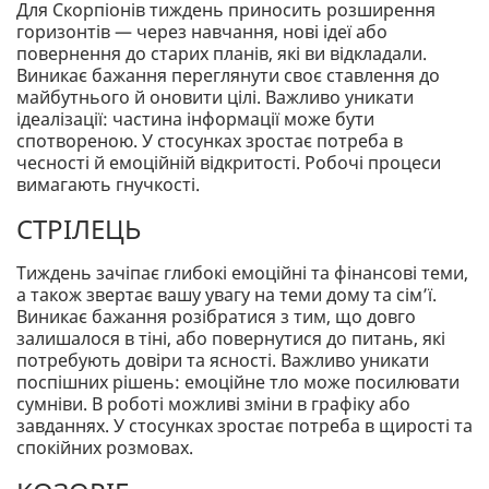
Для Скорпіонів тиждень приносить розширення
горизонтів — через навчання, нові ідеї або
повернення до старих планів, які ви відкладали.
Виникає бажання переглянути своє ставлення до
майбутнього й оновити цілі. Важливо уникати
ідеалізації: частина інформації може бути
спотвореною. У стосунках зростає потреба в
чесності й емоційній відкритості. Робочі процеси
вимагають гнучкості.
СТРІЛЕЦЬ
Тиждень зачіпає глибокі емоційні та фінансові теми,
а також звертає вашу увагу на теми дому та сім’ї.
Виникає бажання розібратися з тим, що довго
залишалося в тіні, або повернутися до питань, які
потребують довіри та ясності. Важливо уникати
поспішних рішень: емоційне тло може посилювати
сумніви. В роботі можливі зміни в графіку або
завданнях. У стосунках зростає потреба в щирості та
спокійних розмовах.