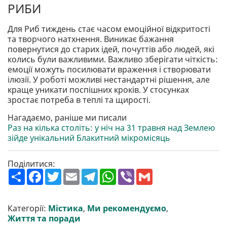
РИБИ
Для Риб тиждень стає часом емоційної відкритості
та творчого натхнення. Виникає бажання
повернутися до старих ідей, почуттів або людей, які
колись були важливими. Важливо зберігати чіткість:
емоції можуть посилювати враження і створювати
ілюзії. У роботі можливі нестандартні рішення, але
краще уникати поспішних кроків. У стосунках
зростає потреба в теплі та щирості.
Нагадаємо, раніше ми писали
Раз на кілька століть: у ніч на 31 травня над Землею
зійде унікальний Блакитний мікромісяць
Поділитися:
П
F
T
E
T
W
V
G
о
a
w
m
e
h
i
m
ш
c
i
a
l
a
b
a
и
e
t
i
e
t
e
i
р
b
t
l
g
s
r
l
Категорії:
Містика
,
Ми рекомендуємо
,
и
o
e
r
A
Життя та поради
т
o
r
a
p