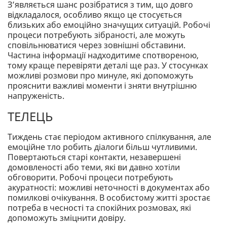
З’являється шанс розібратися з тим, що довго
відкладалося, особливо якщо це стосується
близьких або емоційно значущих ситуацій. Робочі
процеси потребують зібраності, але можуть
сповільнюватися через зовнішні обставини.
Частина інформації надходитиме спотвореною,
тому краще перевіряти деталі ще раз. У стосунках
можливі розмови про минуле, які допоможуть
прояснити важливі моменти і зняти внутрішню
напруженість.
ТЕЛЕЦЬ
Тиждень стає періодом активного спілкування, але
емоційне тло робить діалоги більш чутливими.
Повертаються старі контакти, незавершені
домовленості або теми, які ви давно хотіли
обговорити. Робочі процеси потребують
акуратності: можливі неточності в документах або
помилкові очікування. В особистому житті зростає
потреба в чесності та спокійних розмовах, які
допоможуть зміцнити довіру.