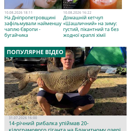
10.08.2026 18:11
10.08.2026 16:22
На Дніпропетровщині
Домашній кетчуп
зафільмували найменшу
«Шашличний» на зиму:
чаплю Європи -
густий, пікантний та без
бугайчика
жодної краплі хімії
ПОПУЛЯРНЕ ВІДЕО
31.07.2026 16:00
14-річний рибалка упіймав 20-
кілограмового гіганта на Блакитному озері