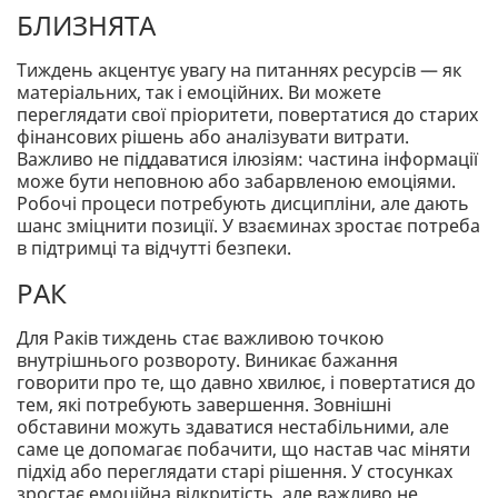
БЛИЗНЯТА
Тиждень акцентує увагу на питаннях ресурсів — як
матеріальних, так і емоційних. Ви можете
переглядати свої пріоритети, повертатися до старих
фінансових рішень або аналізувати витрати.
Важливо не піддаватися ілюзіям: частина інформації
може бути неповною або забарвленою емоціями.
Робочі процеси потребують дисципліни, але дають
шанс зміцнити позиції. У взаєминах зростає потреба
в підтримці та відчутті безпеки.
РАК
Для Раків тиждень стає важливою точкою
внутрішнього розвороту. Виникає бажання
говорити про те, що давно хвилює, і повертатися до
тем, які потребують завершення. Зовнішні
обставини можуть здаватися нестабільними, але
саме це допомагає побачити, що настав час міняти
підхід або переглядати старі рішення. У стосунках
зростає емоційна відкритість, але важливо не