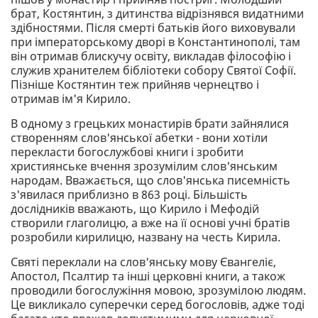
брат, Костянтин, з дитинства відрізнявся видатними
здібностями. Після смерті батьків його виховували
при імператорському дворі в Константинополі, там
він отримав блискучу освіту, викладав філософію і
служив хранителем бібліотеки собору Святої Софії.
Пізніше Костянтин теж прийняв чернецтво і
отримав ім'я Кирило.
В одному з грецьких монастирів брати зайнялися
створенням слов'янської абетки - вони хотіли
перекласти богослужбові книги і зробити
християнське вчення зрозумілим слов'янським
народам. Вважається, що слов'янська писемність
з'явилася приблизно в 863 році. Більшість
дослідників вважають, що Кирило і Мефодій
створили глаголицю, а вже на її основі учні братів
розробили кирилицю, названу на честь Кирила.
Святі переклали на слов'янську мову Євангеліє,
Апостол, Псалтир та інші церковні книги, а також
проводили богослужіння мовою, зрозумілою людям.
Це викликало суперечки серед богословів, адже тоді