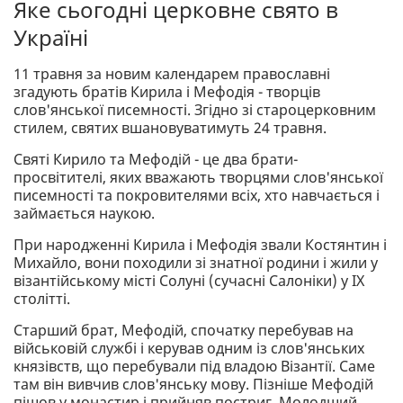
Яке сьогодні церковне свято в
Україні
11 травня за новим календарем православні
згадують братів Кирила і Мефодія - творців
слов'янської писемності. Згідно зі староцерковним
стилем, святих вшановуватимуть 24 травня.
Святі Кирило та Мефодій - це два брати-
просвітителі, яких вважають творцями слов'янської
писемності та покровителями всіх, хто навчається і
займається наукою.
При народженні Кирила і Мефодія звали Костянтин і
Михайло, вони походили зі знатної родини і жили у
візантійському місті Солуні (сучасні Салоніки) у IX
столітті.
Старший брат, Мефодій, спочатку перебував на
військовій службі і керував одним із слов'янських
князівств, що перебували під владою Візантії. Саме
там він вивчив слов'янську мову. Пізніше Мефодій
пішов у монастир і прийняв постриг. Молодший