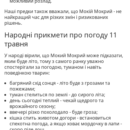
можливий розлад.
Наші предки також вважали, що Мокій Мокрий - не
найкращий час для різких змін і ризикованих
рішень.
Народні прикмети про погоду 11
травня
У народі вірили, що Мокий Мокрий може підказати,
яким буде літо, тому з самого ранку уважно
спостерігали за погодою, туманом і навіть
поведінкою тварин:
багряний схід сонця - літо буде з грозами та
пожежами;
туман стелиться по землі - до сирого літа;
день сьогодні теплий - чекай щедрого та
врожайного сезону;
ввечері різко похолодало - буде гроза;
кішка спить животом догори - встановиться
спекотна погода, а якщо ховає мордочку в лапи -
скоро піде дощ.