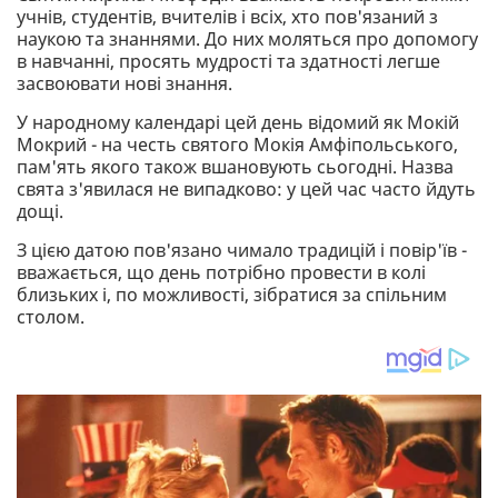
учнів, студентів, вчителів і всіх, хто пов'язаний з
наукою та знаннями. До них моляться про допомогу
в навчанні, просять мудрості та здатності легше
засвоювати нові знання.
У народному календарі цей день відомий як Мокій
Мокрий - на честь святого Мокія Амфіпольського,
пам'ять якого також вшановують сьогодні. Назва
свята з'явилася не випадково: у цей час часто йдуть
дощі.
З цією датою пов'язано чимало традицій і повір'їв -
вважається, що день потрібно провести в колі
близьких і, по можливості, зібратися за спільним
столом.