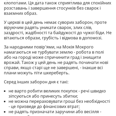
клопотами. Ця дата також сприятлива для спокійних
розставань і завершення стосунків без сварок і
взаємних образ.
У церкві в цей день немає суворих заборон, проте
віруючим радять уникати сварок, злих слів,
заздрості, жадібності та байдужості до чужої біди. Не
вітаються образи, грубість і відмова в допомозі.
За народними повір'ями, на Мокія Мокрого
намагаються не турбувати землю - робота в полі
або на городі може спричинити град і знищити
врожай. Також у цей день не радять починати нові
справи, якщо старі ще не завершені, - інакше всі
плани можуть піти шкереберть.
Серед інших заборон дня є такі:
не варто робити великих покупок - речі швидко
зіпсуються або принесуть збитки;
не можна перераховувати гроші без необхідності
- це призведе до фінансових втрат;
не радять призначати заручини або весілля -