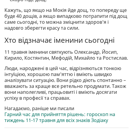
Кажуть, що якщо на Мокія йде дощ, то попереду ще
буде 40 дощів, а якщо випадково потрапити під дощ
саме сьогодні, то можна зміцнити здоров'я і
надовго зберегти красу та сили.
Хто відзначає іменини сьогодні
11 травня іменини святкують Олександр, Йосип,
Кирило, Костянтин, Мефодій, Михайло та Ростислав.
Люди, народжені в цей час, відрізняються тонкою
інтуїцією, хорошою пам'яттю і вміють швидко
аналізувати ситуацію. Вони рідко діють спонтанно –
вважають за краще все ретельно продумати. Також
вони наполегливі, працьовиті і вміють досягати
успіху в професії та справах.
Нагадаємо, раніше ми писали
Гарний час для прийняття рішень: гороскоп на
тиждень 11-17 травня для всіх знаків Зодіаку