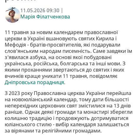
11.05.2026 09:30 |
Марія Філатченкова
11 травня за новим календарем православної
церкви в Україні вшановують святих Кирила і
Мефодія - братів-просвітителів, які подарували
слов'янським народам писемність. Саме завдяки їм
з'явилася азбука, на основі якої побудовані
українська, російська, болгарська та інші мови. З
якими проханнями звертаються до святих і яких
вчинків краще уникати 11 травня, повідомляє
Дніпровська порадниця
.
З 2023 року Православна церква України перейшла
на новоюліанський календар, тому дати більшості
неперехідних церковних свят змістилися на 13 днів
раніше. Однак деякі громади та монастирі зберегли
колишню традицію і продовжують дотримуватися
юліанського стилю - вибір календаря залишається
за вірянами та релігійними громадами.