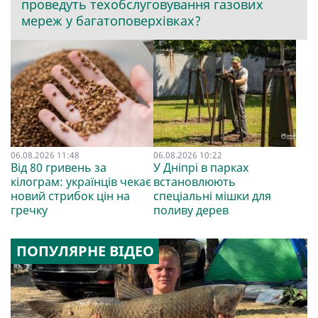
проведуть техобслуговування газових
мереж у багатоповерхівках?
06.08.2026 11:48
06.08.2026 10:22
Від 80 гривень за
У Дніпрі в парках
кілограм: українців чекає
встановлюють
новий стрибок цін на
спеціальні мішки для
гречку
поливу дерев
ПОПУЛЯРНЕ ВІДЕО