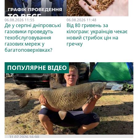
06.08.2026 11:55
06.08.2026 11:48
Де у серпні дніпровські
Від 80 гривень за
газовики проведуть
кілограм: українців чекає
техобслуговування
новий стрибок цін на
газових мереж у
гречку
багатоповерхівках?
ПОПУЛЯРНЕ ВІДЕО
31.07.2026 16:00