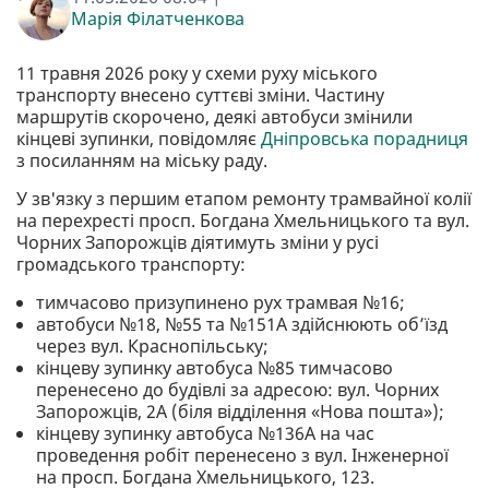
Марія Філатченкова
11 травня 2026 року у схеми руху міського
транспорту внесено суттєві зміни. Частину
маршрутів скорочено, деякі автобуси змінили
кінцеві зупинки, повідомляє
Дніпровська порадниця
з посиланням на міську раду.
У зв'язку з першим етапом ремонту трамвайної колії
на перехресті просп. Богдана Хмельницького та вул.
Чорних Запорожців діятимуть зміни у русі
громадського транспорту:
тимчасово призупинено рух трамвая №16;
автобуси №18, №55 та №151А здійснюють об’їзд
через вул. Краснопільську;
кінцеву зупинку автобуса №85 тимчасово
перенесено до будівлі за адресою: вул. Чорних
Запорожців, 2А (біля відділення «Нова пошта»);
кінцеву зупинку автобуса №136А на час
проведення робіт перенесено з вул. Інженерної
на просп. Богдана Хмельницького, 123.