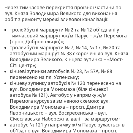
Через тимчасове перекриття проїзної частини по
вул. Князя Володимира Великого для виконання
робіт з ремонту мережі зливової каналізації:
тролейбусні маршрути № 2 та № 12 об’єднані у
тимчасовий маршрут «ж/м Парус – ж/м Перемога
(пров. Добровольців)»;
тролейбусні маршрути № 7, № 14, № 17, № 20 та
автобусний маршрут № 38 скорочені до вул. Князя
Володимира Великого. Кінцева зупинка – «Мост-
Сіті центр»;
кінцеві зупинки автобусів № 23, № 57А, № 88
перенесено на пл. Успенську;
кінцеву зупинку автобусів № 120 перенесено на
вул. Володимира Мономаха (біля кінцевої
автобуса № 121). Автобус у напрямку ж/м
Перемога курсує за зміненою схемою: вул.
Володимира Мономаха – просп. Дмитра
Яворницького – вул. Воскресенська – вул.
Січеславська Набережна, далі – за маршрутом;
автобус № 121 у напрямку ж/м Парус рухається в
об’їзд по вул. Володимира Мономаха – просп.