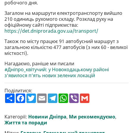
робочого дня.
Загалом на маршрути електротранспорту вийшло
210 одиниць рухомого складу. Розклад руху на
офіційному сайті підприємства:
https://det.dniprorada.gov.ua/transport/
Також по місту працює 91 автобусний маршрут з
загальною кількістю 477 автобусів (з них 60 - великої
місткості).
Нагадаємо, раніше ми писали
#Дніпро_квітучий: у Новокодацькому районі
з’явилося п’ять нових зелених локацій
Поділитися:
П
F
T
E
T
W
V
G
о
a
w
m
e
h
i
m
ш
c
i
a
l
a
b
a
и
e
t
i
e
t
e
i
р
b
t
l
g
s
r
l
Категорії:
Новини Дніпра
,
Ми рекомендуємо
,
и
o
e
r
A
Життя та поради
т
o
r
a
p
и
k
m
p