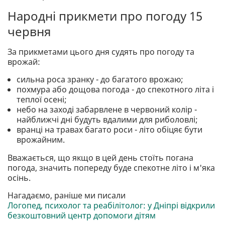
Народні прикмети про погоду 15
червня
За прикметами цього дня судять про погоду та
врожай:
сильна роса зранку - до багатого врожаю;
похмура або дощова погода - до спекотного літа і
теплої осені;
небо на заході забарвлене в червоний колір -
найближчі дні будуть вдалими для риболовлі;
вранці на травах багато роси - літо обіцяє бути
врожайним.
Вважається, що якщо в цей день стоїть погана
погода, значить попереду буде спекотне літо і м'яка
осінь.
Нагадаємо, раніше ми писали
Логопед, психолог та реабілітолог: у Дніпрі відкрили
безкоштовний центр допомоги дітям