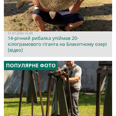
31.07.2026 16:00
14-річний рибалка упіймав 20-
кілограмового гіганта на Блакитному озері
(відео)
ПОПУЛЯРНЕ ФОТО