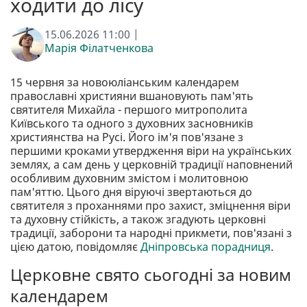
ходити до лісу
15.06.2026 11:00 |
Марія Філатченкова
15 червня за новоюліанським календарем
православні християни вшановують пам'ять
святителя Михайла - першого митрополита
Київського та одного з духовних засновників
християнства на Русі. Його ім'я пов'язане з
першими кроками утвердження віри на українських
землях, а сам день у церковній традиції наповнений
особливим духовним змістом і молитовною
пам'яттю. Цього дня віруючі звертаються до
святителя з проханнями про захист, зміцнення віри
та духовну стійкість, а також згадують церковні
традиції, заборони та народні прикмети, пов'язані з
цією датою, повідомляє
Дніпровська порадниця
.
Церковне свято сьогодні за новим
календарем