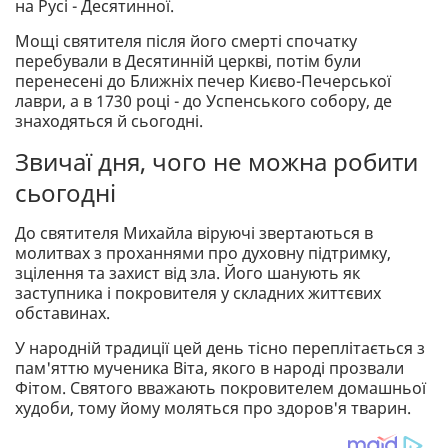
на Русі - Десятинної.
Мощі святителя після його смерті спочатку
перебували в Десятинній церкві, потім були
перенесені до Ближніх печер Києво-Печерської
лаври, а в 1730 році - до Успенського собору, де
знаходяться й сьогодні.
Звичаї дня, чого не можна робити
сьогодні
До святителя Михайла віруючі звертаються в
молитвах з проханнями про духовну підтримку,
зцілення та захист від зла. Його шанують як
заступника і покровителя у складних життєвих
обставинах.
У народній традиції цей день тісно переплітається з
пам'яттю мученика Віта, якого в народі прозвали
Фітом. Святого вважають покровителем домашньої
худоби, тому йому моляться про здоров'я тварин.