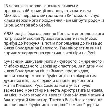
15 червня за новоюліанським стилем у
православній традиції вшановують святителя
Михайла, першого митрополита Київського. Існує
кілька версій його походження - він міг бути родом із
Сирії, Болгарії або Сербії.
У 988 році, з благословення Константинопольського
патріарха Миколая Хризоверга, святитель Михаїл
прибув до Корсуня, а потім попрямував до Києва до
князя Володимира Великого. Там він хрестив киян і
сприяв утвердженню християнської віри на Русі.
Сучасники шанували його як суворого, смиренного і
глибоко відданого Церкві архіпастиря. За підтримки
князя Володимира він займався проповіддю,
розвитком храмового будівництва та відкриттям
духовних шкіл, закладаючи основи церковного
життя Київської Русі. Саме за його участі було
засновано монастир на честь Архістратига Михаїла,
на місці якого згодом з'явився Києво-Михайлівський
Златоверхий монастир. Також з його благословення
розпочалося будівництво першої кам'яної церкви