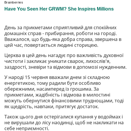
День за прикметами сприятливий для спокійних
домашніх справ - прибирання, роботи на городі.
Вважалося, що будь-яка добра справа, звершена в
цей час, повертається людині сторицею.
Церква в цей день нагадує про важливість духовної
чистоти і закликає уникати сварок, лихослів'я,
заздрості, зневіри та відмови в допомозі нужденним.
У народі 15 червня вважали днем зі складною
енергетикою, тому радили бути особливо
обережними, насамперед із грошима. За
прикметами, жадібність і відмова в милостині
можуть обернутися фінансовими труднощами, тоді
як щедрість, навпаки, притягує достаток.
Також цього дня остерігалися купання у водоймах і
не вирушали до лісу наодинці, щоб не накликати на
себе неприємності.